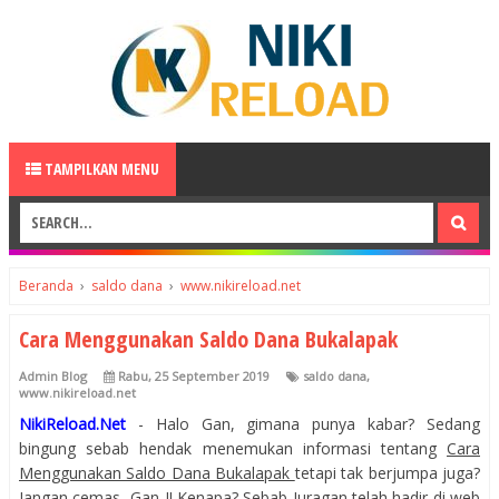
TAMPILKAN MENU
Beranda
›
saldo dana
›
www.nikireload.net
Cara Menggunakan Saldo Dana Bukalapak
Admin Blog
Rabu, 25 September 2019
saldo dana
,
www.nikireload.net
NikiReload.Net
- Halo Gan, gimana punya kabar? Sedang
bingung sebab hendak menemukan informasi tentang
Cara
Menggunakan Saldo Dana Bukalapak
tetapi tak berjumpa juga?
Jangan cemas, Gan..!! Kenapa? Sebab Juragan telah hadir di web