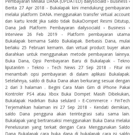
Pembayaran Melalui DANA (UPDATED) dailysociald › Business ›
Berita 27 Apr 2018 - Bukalapak kini mendukung pembayaran
melalui platform DANA. menggunakan transfer virtual account
dan kartu kredit jika saldo tidak BukaDompet Resmi Ditutup,
Dana Jadi Platform Pembayaran dailysociald › Business ›
Interview 26 Feb 2019 - Platform pembayaran utama
Bukalapak bernama Saldo Bukalapak. Berbasis Dana, mulai
berlaku 25 Februari kemarin. dan virtual product buyer akan
diarahkan untuk menggunakan metode pembayaran lainnya.
Buka Dana, Opsi Pembayaran Baru di Bukalapak - Tekno
liputan6m › Tekno › Tech News 27 Sep 2018 - Fitur ini
menambah opsi pembayaran di dalam aplikasi Bukalapak.
Setelahnya, saldo di Buka Dana akan berkurang sesuai dengan
2 dari 3 halaman . Begini Cara Main Gim di iPhone Pakai
Kontroler PS4 atau Xbox Buka Dompet Masih Dibekukan,
Bukalapak Hadirkan Buka selulard › E-Commerce › FinTech
Terjemahkan halaman ini 27 Sep 2018 - Kendati demikian,
saldo Dana pengguna akan terintegrasi satu sama lain.
Bukalapak yang bertransaksi menggunakan Buka Dana melalui
Penelusuran yang terkait dengan Cara Menggunakan Saldo
Dana Bukalapak cara buka dana di bukalapak cara isi saldo