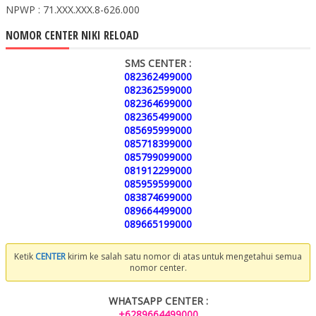
NPWP : 71.XXX.XXX.8-626.000
NOMOR CENTER NIKI RELOAD
SMS CENTER :
082362499000
082362599000
082364699000
082365499000
085695999000
085718399000
085799099000
081912299000
085959599000
083874699000
089664499000
089665199000
Ketik
CENTER
kirim ke salah satu nomor di atas untuk mengetahui semua
nomor center.
WHATSAPP CENTER :
+6289664499000