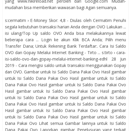
yang www.nikireload.net peroleh dari Google.com Mudah-
mudahan bisa memberikan wawasan bagi Agan semuanya.
s:cermatim › E-Money Skor: 4,8 - ‎Diulas oleh Cermatim Penuhi
segala kebutuhan transaksi harian Anda dengan OVO Lakukan ...
isi ulang/Top Up saldo OVO Anda bisa melakukannya lewat
beberapa cara ... Login ke akun Klik BCA Anda; Pilih menu
Transfer Dana; Untuk Rekening Bank Terdaftar:. Cara Isi Saldo
OVO dan Gopay Melalui Internet Banking - Tirto ... s:tirto › cara-
isi-saldo-ovo-dan-gopay-melalui-internet-banking-edhl 28 Jun
2019 - Cara mengisi saldo untuk transaksi menggunakan Gopay
dan OVO. Gambar untuk Isi Saldo Dana Pakai Ovo Hasil gambar
untuk Isi Saldo Dana Pakai Ovo Hasil gambar untuk Isi Saldo
Dana Pakai Ovo Hasil gambar untuk Isi Saldo Dana Pakai Ovo
Hasil gambar untuk Isi Saldo Dana Pakai Ovo Hasil gambar
untuk Isi Saldo Dana Pakai Ovo Hasil gambar untuk Isi Saldo
Dana Pakai Ovo Hasil gambar untuk Isi Saldo Dana Pakai Ovo
Hasil gambar untuk Isi Saldo Dana Pakai Ovo Hasil gambar
untuk Isi Saldo Dana Pakai Ovo Hasil gambar untuk Isi Saldo
Dana Pakai Ovo Lihat semua Gambar lainnya untuk Isi Saldo
Dana Pakai Ovo Laporkan gambar Penelusuran yang terkait