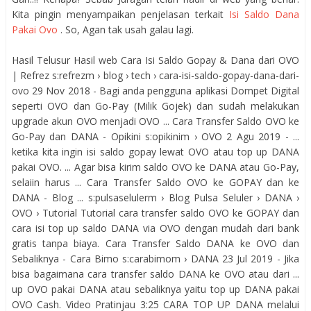
Kita pingin menyampaikan penjelasan terkait
Isi Saldo Dana
Pakai Ovo
. So, Agan tak usah galau lagi.
Hasil Telusur Hasil web Cara Isi Saldo Gopay & Dana dari OVO
| Refrez s:refrezm › blog › tech › cara-isi-saldo-gopay-dana-dari-
ovo 29 Nov 2018 - Bagi anda pengguna aplikasi Dompet Digital
seperti OVO dan Go-Pay (Milik Gojek) dan sudah melakukan
upgrade akun OVO menjadi OVO ... Cara Transfer Saldo OVO ke
Go-Pay dan DANA - Opikini s:opikinim › OVO 2 Agu 2019 - ...
ketika kita ingin isi saldo gopay lewat OVO atau top up DANA
pakai OVO. ... Agar bisa kirim saldo OVO ke DANA atau Go-Pay,
selaiin harus ... Cara Transfer Saldo OVO ke GOPAY dan ke
DANA - Blog ... s:pulsaselulerm › Blog Pulsa Seluler › DANA ›
OVO › Tutorial Tutorial cara transfer saldo OVO ke GOPAY dan
cara isi top up saldo DANA via OVO dengan mudah dari bank
gratis tanpa biaya. Cara Transfer Saldo DANA ke OVO dan
Sebaliknya - Cara Bimo s:carabimom › DANA 23 Jul 2019 - Jika
bisa bagaimana cara transfer saldo DANA ke OVO atau dari ...
up OVO pakai DANA atau sebaliknya yaitu top up DANA pakai
OVO Cash. Video Pratinjau 3:25 CARA TOP UP DANA melalui