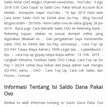
Saldo Antar OVO Magics Channel-Universitas... YouTube - 9 Agu
2018 3:56 Cara Cepat Isi Saldo Ovo Pakai Virtual Account BCA
Mobile... Komputer Hape! YouTube - 10 Apr 2019 Hasil web
Cara Kirim Saldo OVO ke DANA atau Go-Pay - Blog Second
blogsecondm › 2019/06 › kirim-saldo-ovo-ke-dana-gopay 28 Jun
2019 - Baca juga: Cara Menarik Saldo OVO ke Rekening Bank ...
Rekening tujuan, silakan isi sesuai dompet online yang
digunakan dibawah ini. ... Dari pengalaman Saya mentransfer
saldo OVO ke DANA dan Go-Pay, semuanya ... Cara Top Up
GO-PAY Tanpa Biaya Admin| 100% Legal dan ... s:jalantikusm ›
tips › cara-top-up-gopay-tanpa-biaya-admin 13 Feb 2019 -
Langkah Pertama: Pastikan Saldo OVO Cukup. Cara Top Up Go
Pay 1 26c54. Untuk bisa bebas dari biaya admin saat mengisi
GO-PAY, kamu ... OVO - Cara Top Up, Cara Cek Saldo, dan
Promo - Cermati
Informasi Tentang Isi Saldo Dana Pakai
Ovo
Berikut ini ialah informasi tentang
Isi Saldo Dana Pakai Ovo