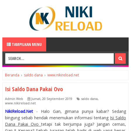
TAMPILKAN MENU
Beranda
›
saldo dana
›
www.nikireload.net
Isi Saldo Dana Pakai Ovo
Admin Web
Jumat, 20 September 2019
saldo dana
,
www.nikireload.net
NikiReload.Net
- Halo Gan, gimana punya kabar? Sedang
bingung sebab hendak menemukan informasi tentang
Isi Saldo
Dana Pakai Ovo
tetapi tak berjumpa juga? Jangan cemas,
Gan..!! Kenapa? Sebab Juragan telah hadir di web yang benar.