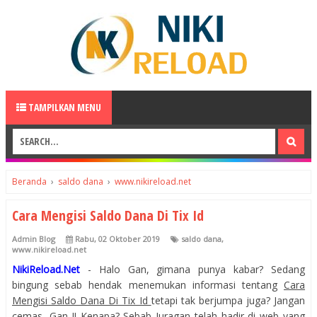
TAMPILKAN MENU
Beranda
›
saldo dana
›
www.nikireload.net
Cara Mengisi Saldo Dana Di Tix Id
Admin Blog
Rabu, 02 Oktober 2019
saldo dana
,
www.nikireload.net
NikiReload.Net
- Halo Gan, gimana punya kabar? Sedang
bingung sebab hendak menemukan informasi tentang
Cara
Mengisi Saldo Dana Di Tix Id
tetapi tak berjumpa juga? Jangan
cemas, Gan..!! Kenapa? Sebab Juragan telah hadir di web yang