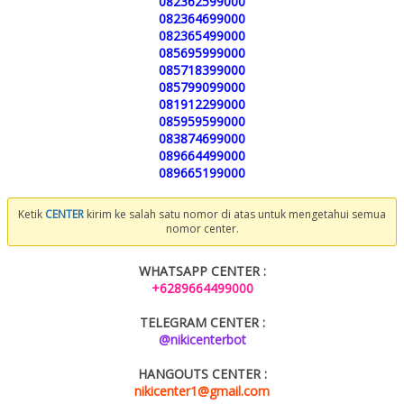
082362599000
082364699000
082365499000
085695999000
085718399000
085799099000
081912299000
085959599000
083874699000
089664499000
089665199000
Ketik
CENTER
kirim ke salah satu nomor di atas untuk mengetahui semua
nomor center.
WHATSAPP CENTER :
+6289664499000
TELEGRAM CENTER :
@nikicenterbot
HANGOUTS CENTER :
nikicenter1@gmail.com