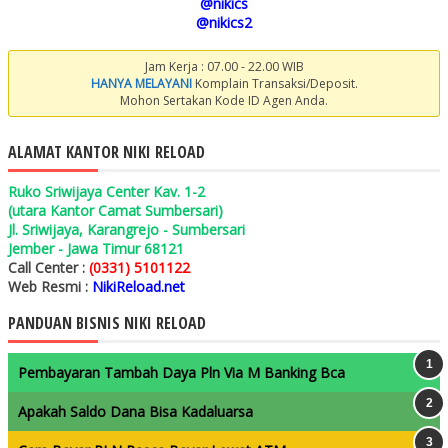
@nikics
@nikics2
Jam Kerja : 07.00 - 22.00 WIB
HANYA MELAYANI
Komplain Transaksi/Deposit.
Mohon Sertakan Kode ID Agen Anda.
ALAMAT KANTOR NIKI RELOAD
Ruko Sriwijaya Center Kav. 1-2
(utara Kantor Camat Sumbersari)
Jl. Sriwijaya, Karangrejo - Sumbersari
Jember - Jawa Timur 68121
Call Center :
(0331) 5101122
Web Resmi :
NikiReload.net
PANDUAN BISNIS NIKI RELOAD
Pembayaran Tambah Daya Pln Via M Banking Bca
Apakah Saldo Dana Bisa Kadaluarsa