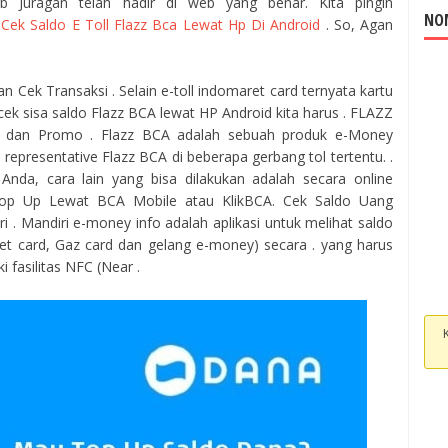
b Juragan telah hadir di web yang benar. Kita pingin
NOM
 Cek Saldo E Toll Flazz Bca Lewat Hp Di Android
. So, Agan
 Cek Transaksi . Selain e-toll indomaret card ternyata kartu
cek sisa saldo Flazz BCA lewat HP Android kita harus . FLAZZ
, dan Promo . Flazz BCA adalah sebuah produk e-Money
 representative Flazz BCA di beberapa gerbang tol tertentu. .
nda, cara lain yang bisa dilakukan adalah secara online
 Top Up Lewat BCA Mobile atau KlikBCA. Cek Saldo Uang
ri . Mandiri e-money info adalah aplikasi untuk melihat saldo
ret card, Gaz card dan gelang e-money) secara . yang harus
i fasilitas NFC (Near .