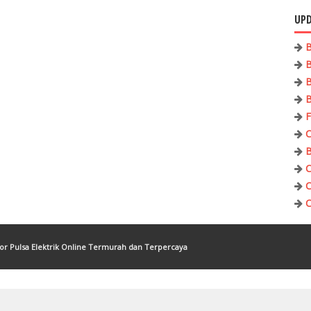
UPD
B
B
B
B
F
C
B
C
C
C
tor Pulsa Elektrik Online Termurah dan Terpercaya