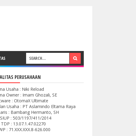
TAS
ALITAS PERUSAHAAN
a Usaha : Niki Reload
a Owner : Imam Ghozali, SE
tware : OtomaX Ultimate
an Usaha : PT Aslamindo Eltama Raya
aris : Bambang Hermanto, SH
SIUP : 503/1197/411/2014
 TDP : 13.07.1.47.02270
P : 71.XXX.XXX.8-626.000