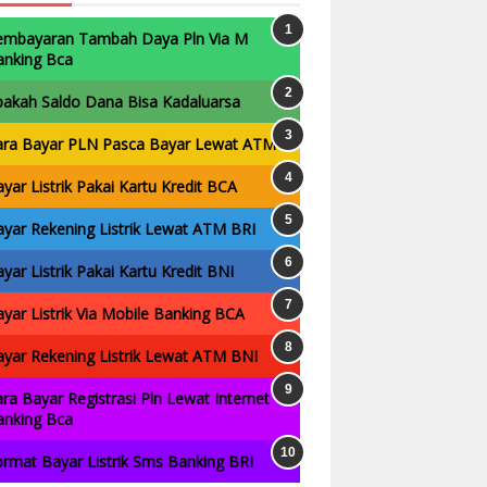
embayaran Tambah Daya Pln Via M
anking Bca
pakah Saldo Dana Bisa Kadaluarsa
ara Bayar PLN Pasca Bayar Lewat ATM
yar Listrik Pakai Kartu Kredit BCA
yar Rekening Listrik Lewat ATM BRI
yar Listrik Pakai Kartu Kredit BNI
yar Listrik Via Mobile Banking BCA
yar Rekening Listrik Lewat ATM BNI
ra Bayar Registrasi Pln Lewat Internet
anking Bca
rmat Bayar Listrik Sms Banking BRI