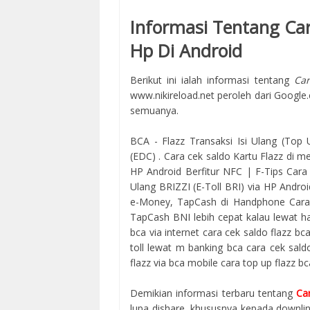
Informasi Tentang Car
Hp Di Android
Berikut ini ialah informasi tentang
Car
www.nikireload.net peroleh dari Goo
semuanya.
BCA - Flazz Transaksi Isi Ulang (Top 
(EDC) . Cara cek saldo Kartu Flazz di 
HP Android Berfitur NFC | F-Tips Cara 
Ulang BRIZZI (E-Toll BRI) via HP Android
e-Money, TapCash di Handphone Cara c
TapCash BNI lebih cepat kalau lewat ha
bca via internet cara cek saldo flazz bca
toll lewat m banking bca cara cek saldo
flazz via bca mobile cara top up flazz b
Demikian informasi terbaru tentang
Ca
lupa dishare, khususnya kepada down