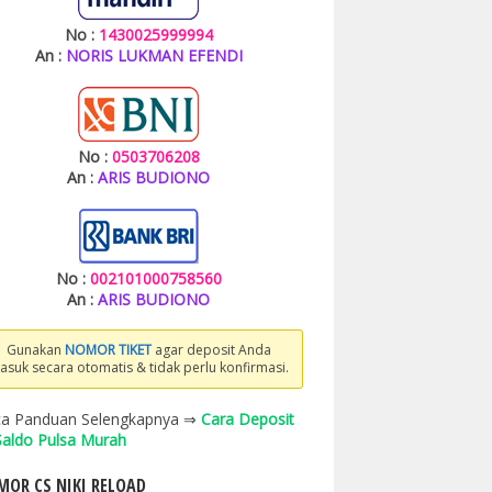
No :
1430025999994
An :
NORIS LUKMAN EFENDI
No :
0503706208
An :
ARIS BUDIONO
No :
002101000758560
An :
ARIS BUDIONO
Gunakan
NOMOR TIKET
agar deposit Anda
asuk secara otomatis & tidak perlu konfirmasi.
a Panduan Selengkapnya ⇒
Cara Deposit
 Saldo Pulsa Murah
OR CS NIKI RELOAD