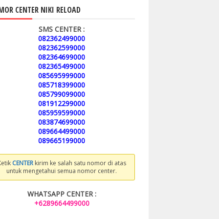
OR CENTER NIKI RELOAD
SMS CENTER :
082362499000
082362599000
082364699000
082365499000
085695999000
085718399000
085799099000
081912299000
085959599000
083874699000
089664499000
089665199000
Ketik
CENTER
kirim ke salah satu nomor di atas
untuk mengetahui semua nomor center.
WHATSAPP CENTER :
+6289664499000