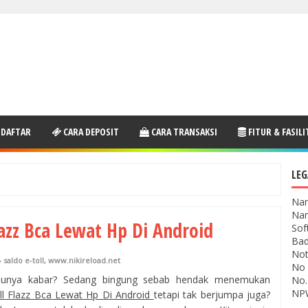
 DAFTAR
CARA DEPOSIT
CARA TRANSAKSI
FITUR & FASILI
LEG
Nam
Nam
lazz Bca Lewat Hp Di Android
Sof
Bad
Not
saldo e-toll
,
www.nikireload.net
No 
unya kabar? Sedang bingung sebab hendak menemukan
No.
NPW
ll Flazz Bca Lewat Hp Di Android
tetapi tak berjumpa juga?