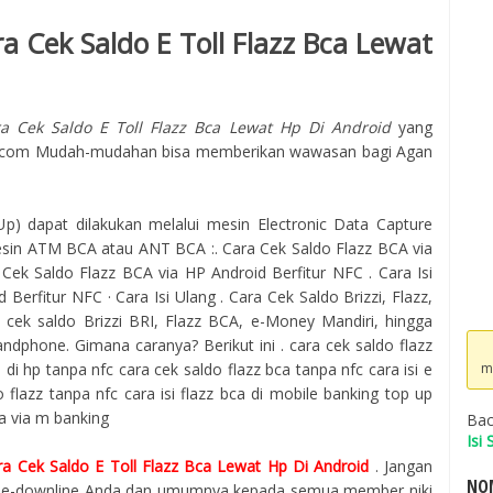
a Cek Saldo E Toll Flazz Bca Lewat
a Cek Saldo E Toll Flazz Bca Lewat Hp Di Android
yang
gle.com Mudah-mudahan bisa memberikan wawasan bagi Agan
Up) dapat dilakukan melalui mesin Electronic Data Capture
mesin ATM BCA atau ANT BCA :. Cara Cek Saldo Flazz BCA via
Cek Saldo Flazz BCA via HP Android Berfitur NFC . Cara Isi
 Berfitur NFC · Cara Isi Ulang . Cara Cek Saldo Brizzi, Flazz,
ek saldo Brizzi BRI, Flazz BCA, e-Money Mandiri, hingga
ndphone. Gimana caranya? Berikut ini . cara cek saldo flazz
 di hp tanpa nfc cara cek saldo flazz bca tanpa nfc cara isi e
m
 flazz tanpa nfc cara isi flazz bca di mobile banking top up
ca via m banking
Bac
Isi
ra Cek Saldo E Toll Flazz Bca Lewat Hp Di Android
. Jangan
NOM
line-downline Anda dan umumnya kepada semua member niki