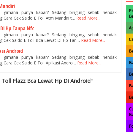
Mandiri
P
n, gimana punya kabar? Sedang bingung sebab hendak
B
 Cara Cek Saldo E Toll Atm Mandiri t…
Read More...
 Di Hp Tanpa Nfc
A
n, gimana punya kabar? Sedang bingung sebab hendak
C
 Cek Saldo E Toll Bca Lewat Di Hp Tan…
Read More...
asi Android
Ba
n, gimana punya kabar? Sedang bingung sebab hendak
Ba
 Cara Cek Saldo E Toll Aplikasi Andro…
Read More...
Ba
 Toll Flazz Bca Lewat Hp Di Android"
Ba
Ba
Ca
B
Fo