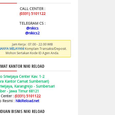
CALL CENTER :
(0331) 5101122
TELEGRAM CS :
@nikics
@nikics2
Jam Kerja : 07.00 - 22.00 WIB
ANYA MELAYANI
Komplain Transaksi/Deposit.
Mohon Sertakan Kode ID Agen Anda.
MAT KANTOR NIKI RELOAD
o Sriwijaya Center Kav. 1-2
ara Kantor Camat Sumbersari)
 Sriwijaya, Karangrejo - Sumbersari
ber - Jawa Timur 68121
l Center :
(0331) 5101122
 Resmi :
NikiReload.net
DUAN BISNIS NIKI RELOAD