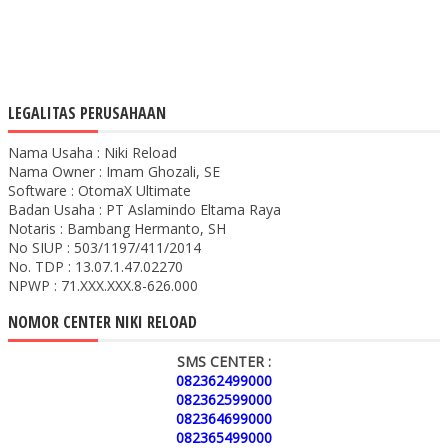
LEGALITAS PERUSAHAAN
Nama Usaha : Niki Reload
Nama Owner : Imam Ghozali, SE
Software : OtomaX Ultimate
Badan Usaha : PT Aslamindo Eltama Raya
Notaris : Bambang Hermanto, SH
No SIUP : 503/1197/411/2014
No. TDP : 13.07.1.47.02270
NPWP : 71.XXX.XXX.8-626.000
NOMOR CENTER NIKI RELOAD
SMS CENTER :
082362499000
082362599000
082364699000
082365499000