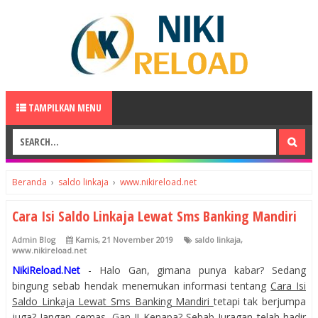
TAMPILKAN MENU
Beranda
›
saldo linkaja
›
www.nikireload.net
Cara Isi Saldo Linkaja Lewat Sms Banking Mandiri
Admin Blog
Kamis, 21 November 2019
saldo linkaja
,
www.nikireload.net
NikiReload.Net
- Halo Gan, gimana punya kabar? Sedang
bingung sebab hendak menemukan informasi tentang
Cara Isi
Saldo Linkaja Lewat Sms Banking Mandiri
tetapi tak berjumpa
juga? Jangan cemas, Gan..!! Kenapa? Sebab Juragan telah hadir