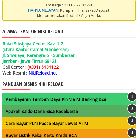
Jam Kerja : 07.00 - 22.00 WIB
HANYA MELAYANI
Komplain Transaksi/Deposit.
Mohon Sertakan Kode ID Agen Anda.
ALAMAT KANTOR NIKI RELOAD
Ruko Sriwijaya Center Kav. 1-2
(utara Kantor Camat Sumbersari)
Jl. Sriwijaya, Karangrejo - Sumbersari
Jember - Jawa Timur 68121
Call Center :
(0331) 5101122
Web Resmi :
NikiReload.net
PANDUAN BISNIS NIKI RELOAD
Pembayaran Tambah Daya Pln Via M Banking Bca
Apakah Saldo Dana Bisa Kadaluarsa
Cara Bayar PLN Pasca Bayar Lewat ATM
Bayar Listrik Pakai Kartu Kredit BCA