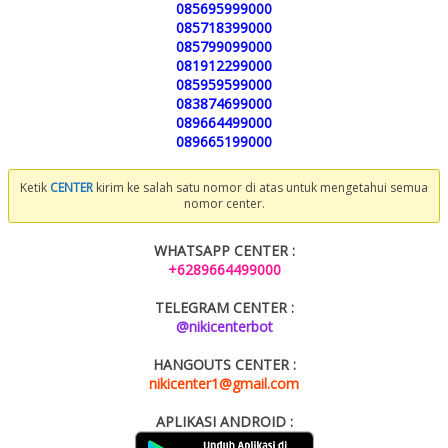
085695999000
085718399000
085799099000
081912299000
085959599000
083874699000
089664499000
089665199000
Ketik
CENTER
kirim ke salah satu nomor di atas untuk mengetahui semua
nomor center.
WHATSAPP CENTER :
+6289664499000
TELEGRAM CENTER :
@nikicenterbot
HANGOUTS CENTER :
nikicenter1@gmail.com
APLIKASI ANDROID :