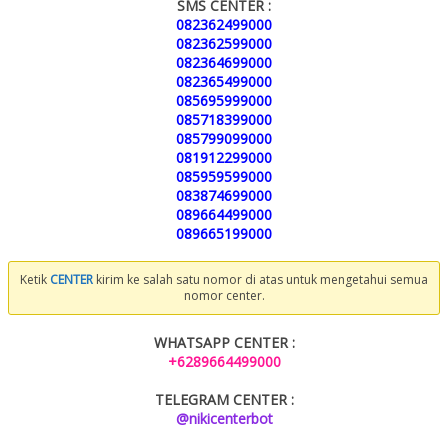
SMS CENTER :
082362499000
082362599000
082364699000
082365499000
085695999000
085718399000
085799099000
081912299000
085959599000
083874699000
089664499000
089665199000
Ketik
CENTER
kirim ke salah satu nomor di atas untuk mengetahui semua
nomor center.
WHATSAPP CENTER :
+6289664499000
TELEGRAM CENTER :
@nikicenterbot