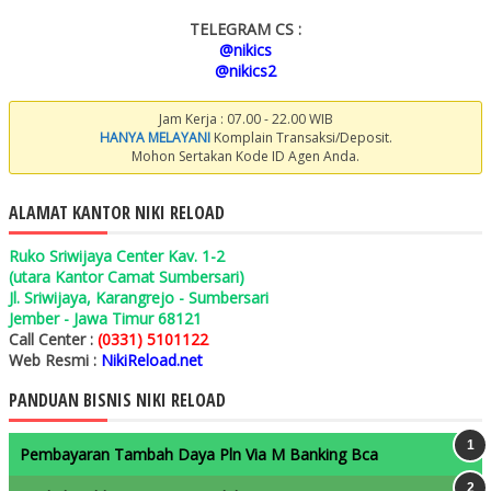
TELEGRAM CS :
@nikics
@nikics2
Jam Kerja : 07.00 - 22.00 WIB
HANYA MELAYANI
Komplain Transaksi/Deposit.
Mohon Sertakan Kode ID Agen Anda.
ALAMAT KANTOR NIKI RELOAD
Ruko Sriwijaya Center Kav. 1-2
(utara Kantor Camat Sumbersari)
Jl. Sriwijaya, Karangrejo - Sumbersari
Jember - Jawa Timur 68121
Call Center :
(0331) 5101122
Web Resmi :
NikiReload.net
PANDUAN BISNIS NIKI RELOAD
Pembayaran Tambah Daya Pln Via M Banking Bca