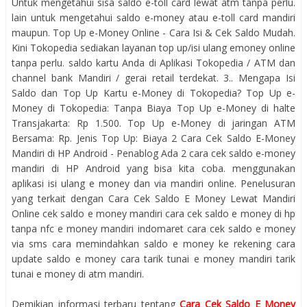
Untuk mengetahui sisa saldo e-toll card lewat atm tanpa perlu.
lain untuk mengetahui saldo e-money atau e-toll card mandiri
maupun. Top Up e-Money Online - Cara Isi & Cek Saldo Mudah.
Kini Tokopedia sediakan layanan top up/isi ulang emoney online
tanpa perlu. saldo kartu Anda di Aplikasi Tokopedia / ATM dan
channel bank Mandiri / gerai retail terdekat. 3.. Mengapa Isi
Saldo dan Top Up Kartu e-Money di Tokopedia? Top Up e-
Money di Tokopedia‎: ‎Tanpa Biaya Top Up e-Money di halte
Transjakarta‎: ‎Rp 1.500. Top Up e-Money di jaringan ATM
Bersama‎: ‎Rp. Jenis Top Up‎: ‎Biaya 2 Cara Cek Saldo E-Money
Mandiri di HP Android - Penablog Ada 2 cara cek saldo e-money
mandiri di HP Android yang bisa kita coba. menggunakan
aplikasi isi ulang e money dan via mandiri online. Penelusuran
yang terkait dengan Cara Cek Saldo E Money Lewat Mandiri
Online cek saldo e money mandiri cara cek saldo e money di hp
tanpa nfc e money mandiri indomaret cara cek saldo e money
via sms cara memindahkan saldo e money ke rekening cara
update saldo e money cara tarik tunai e money mandiri tarik
tunai e money di atm mandiri.
Demikian informasi terbaru tentang
Cara Cek Saldo E Money