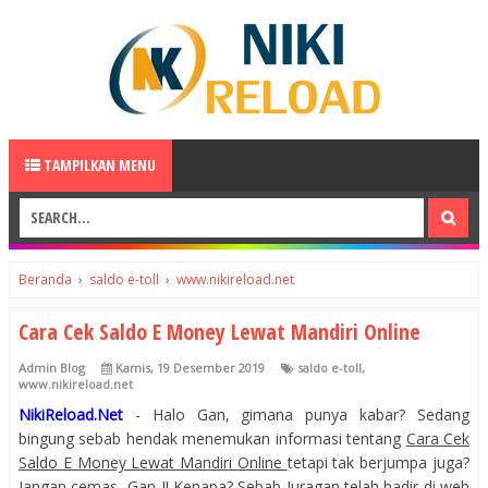
TAMPILKAN MENU
Beranda
›
saldo e-toll
›
www.nikireload.net
Cara Cek Saldo E Money Lewat Mandiri Online
Admin Blog
Kamis, 19 Desember 2019
saldo e-toll
,
www.nikireload.net
NikiReload.Net
- Halo Gan, gimana punya kabar? Sedang
bingung sebab hendak menemukan informasi tentang
Cara Cek
Saldo E Money Lewat Mandiri Online
tetapi tak berjumpa juga?
Jangan cemas, Gan..!! Kenapa? Sebab Juragan telah hadir di web