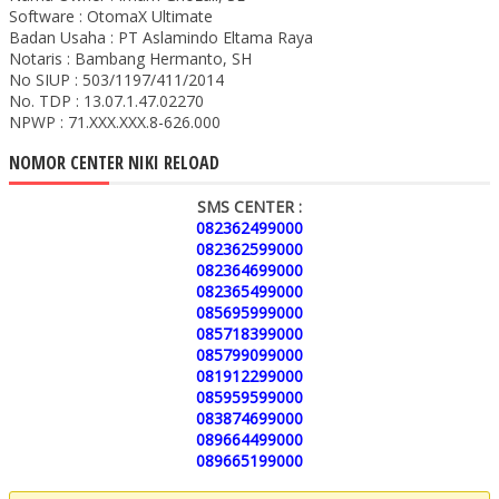
Software : OtomaX Ultimate
Badan Usaha : PT Aslamindo Eltama Raya
Notaris : Bambang Hermanto, SH
No SIUP : 503/1197/411/2014
No. TDP : 13.07.1.47.02270
NPWP : 71.XXX.XXX.8-626.000
NOMOR CENTER NIKI RELOAD
SMS CENTER :
082362499000
082362599000
082364699000
082365499000
085695999000
085718399000
085799099000
081912299000
085959599000
083874699000
089664499000
089665199000