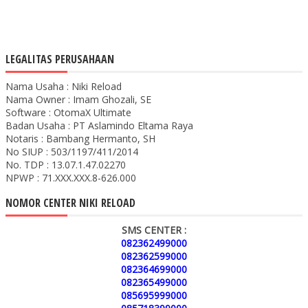
LEGALITAS PERUSAHAAN
Nama Usaha : Niki Reload
Nama Owner : Imam Ghozali, SE
Software : OtomaX Ultimate
Badan Usaha : PT Aslamindo Eltama Raya
Notaris : Bambang Hermanto, SH
No SIUP : 503/1197/411/2014
No. TDP : 13.07.1.47.02270
NPWP : 71.XXX.XXX.8-626.000
NOMOR CENTER NIKI RELOAD
SMS CENTER :
082362499000
082362599000
082364699000
082365499000
085695999000