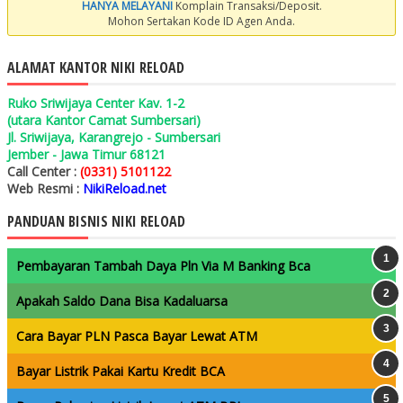
HANYA MELAYANI
Komplain Transaksi/Deposit.
Mohon Sertakan Kode ID Agen Anda.
ALAMAT KANTOR NIKI RELOAD
Ruko Sriwijaya Center Kav. 1-2
(utara Kantor Camat Sumbersari)
Jl. Sriwijaya, Karangrejo - Sumbersari
Jember - Jawa Timur 68121
Call Center :
(0331) 5101122
Web Resmi :
NikiReload.net
PANDUAN BISNIS NIKI RELOAD
Pembayaran Tambah Daya Pln Via M Banking Bca
Apakah Saldo Dana Bisa Kadaluarsa
Cara Bayar PLN Pasca Bayar Lewat ATM
Bayar Listrik Pakai Kartu Kredit BCA