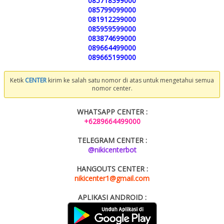
085718399000
085799099000
081912299000
085959599000
083874699000
089664499000
089665199000
Ketik
CENTER
kirim ke salah satu nomor di atas untuk mengetahui semua
nomor center.
WHATSAPP CENTER :
+6289664499000
TELEGRAM CENTER :
@nikicenterbot
HANGOUTS CENTER :
nikicenter1@gmail.com
APLIKASI ANDROID :