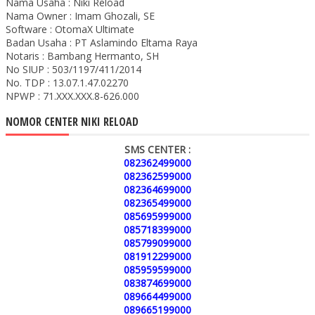
Nama Usaha : Niki Reload
Nama Owner : Imam Ghozali, SE
Software : OtomaX Ultimate
Badan Usaha : PT Aslamindo Eltama Raya
Notaris : Bambang Hermanto, SH
No SIUP : 503/1197/411/2014
No. TDP : 13.07.1.47.02270
NPWP : 71.XXX.XXX.8-626.000
NOMOR CENTER NIKI RELOAD
SMS CENTER :
082362499000
082362599000
082364699000
082365499000
085695999000
085718399000
085799099000
081912299000
085959599000
083874699000
089664499000
089665199000