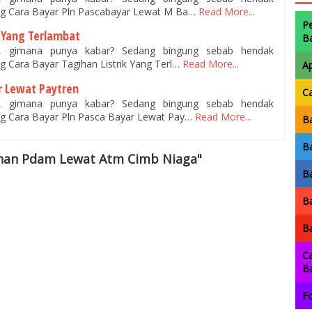
g Cara Bayar Pln Pascabayar Lewat M Ba…
Read More...
P
k Yang Terlambat
B
n, gimana punya kabar? Sedang bingung sebab hendak
 Cara Bayar Tagihan Listrik Yang Terl…
Read More...
A
r Lewat Paytren
C
n, gimana punya kabar? Sedang bingung sebab hendak
g Cara Bayar Pln Pasca Bayar Lewat Pay…
Read More...
Ba
Ba
ihan Pdam Lewat Atm Cimb Niaga"
Ba
Ba
Ba
Ca
B
Fo