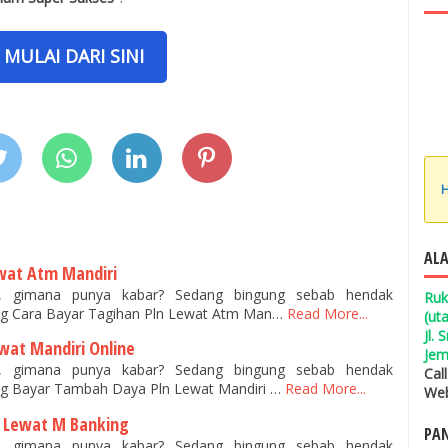
MULAI DARI SINI
H
ALA
ewat Atm Mandiri
n, gimana punya kabar? Sedang bingung sebab hendak
Ruk
g Cara Bayar Tagihan Pln Lewat Atm Man…
Read More...
(ut
Jl.
wat Mandiri Online
Jem
n, gimana punya kabar? Sedang bingung sebab hendak
Cal
g Bayar Tambah Daya Pln Lewat Mandiri …
Read More...
Web
r Lewat M Banking
PAN
n, gimana punya kabar? Sedang bingung sebab hendak