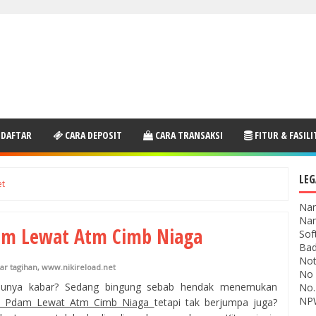
 DAFTAR
CARA DEPOSIT
CARA TRANSAKSI
FITUR & FASILI
LEG
et
Nam
Nam
dam Lewat Atm Cimb Niaga
Sof
Bad
Not
ar tagihan
,
www.nikireload.net
No 
unya kabar? Sedang bingung sebab hendak menemukan
No.
NPW
an Pdam Lewat Atm Cimb Niaga
tetapi tak berjumpa juga?