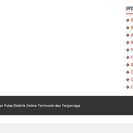
UPD
B
B
B
B
F
C
B
C
C
C
tor Pulsa Elektrik Online Termurah dan Terpercaya