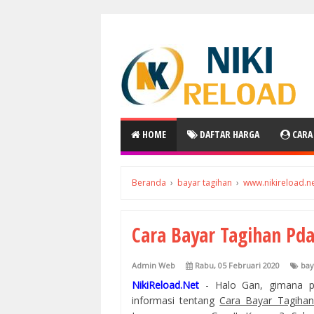
HOME
DAFTAR HARGA
CARA
Beranda
›
bayar tagihan
›
www.nikireload.n
Cara Bayar Tagihan P
Admin Web
Rabu, 05 Februari 2020
bay
NikiReload.Net
- Halo Gan, gimana p
informasi tentang
Cara Bayar Tagih