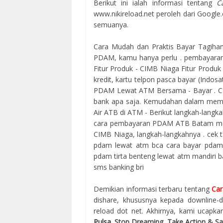
Berikut ini ialah informasi tentang
C
www.nikireload.net peroleh dari Goo
semuanya.
Cara Mudah dan Praktis Bayar Tagiha
PDAM, kamu hanya perlu . pembayaran 
Fitur Produk - CIMB Niaga Fitur Produk ·
kredit, kartu telpon pasca bayar (Indos
PDAM Lewat ATM Bersama - Bayar . Ca
bank apa saja. Kemudahan dalam memb
Air ATB di ATM - Berikut langkah-langk
cara pembayaran PDAM ATB Batam mela
CIMB Niaga, langkah-langkahnya . cek 
pdam lewat atm bca cara bayar pdam 
pdam tirta benteng lewat atm mandiri 
sms banking bri
Demikian informasi terbaru tentang
Car
dishare, khususnya kepada downlin
reload dot net. Akhirnya, kami ucapkan
Pulsa
. Stop Dreaming, Take Action & S