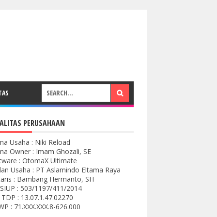
TAS
ALITAS PERUSAHAAN
a Usaha : Niki Reload
a Owner : Imam Ghozali, SE
tware : OtomaX Ultimate
an Usaha : PT Aslamindo Eltama Raya
aris : Bambang Hermanto, SH
SIUP : 503/1197/411/2014
 TDP : 13.07.1.47.02270
P : 71.XXX.XXX.8-626.000