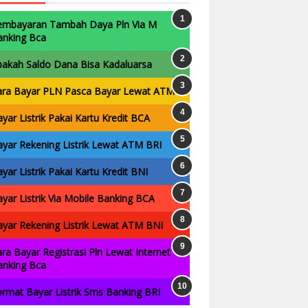
embayaran Tambah Daya Pln Via M
anking Bca
pakah Saldo Dana Bisa Kadaluarsa
ara Bayar PLN Pasca Bayar Lewat ATM
yar Listrik Pakai Kartu Kredit BCA
yar Rekening Listrik Lewat ATM BRI
yar Listrik Pakai Kartu Kredit BNI
yar Listrik Via Mobile Banking BCA
yar Rekening Listrik Lewat ATM BNI
ra Bayar Registrasi Pln Lewat Internet
anking Bca
rmat Bayar Listrik Sms Banking BRI