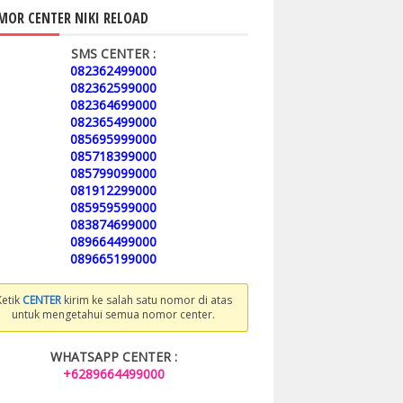
OR CENTER NIKI RELOAD
SMS CENTER :
082362499000
082362599000
082364699000
082365499000
085695999000
085718399000
085799099000
081912299000
085959599000
083874699000
089664499000
089665199000
Ketik
CENTER
kirim ke salah satu nomor di atas
untuk mengetahui semua nomor center.
WHATSAPP CENTER :
+6289664499000