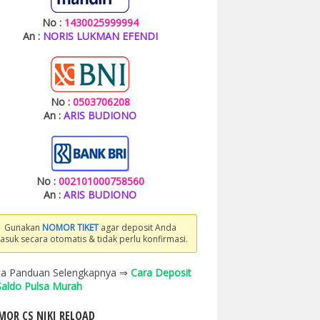
No :
1430025999994
An :
NORIS LUKMAN EFENDI
No :
0503706208
An :
ARIS BUDIONO
No :
002101000758560
An :
ARIS BUDIONO
Gunakan
NOMOR TIKET
agar deposit Anda
asuk secara otomatis & tidak perlu konfirmasi.
a Panduan Selengkapnya ⇒
Cara Deposit
 Saldo Pulsa Murah
OR CS NIKI RELOAD