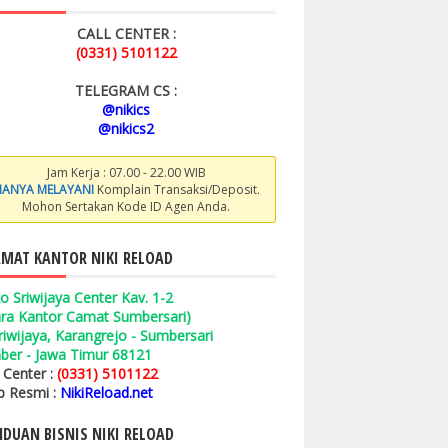
CALL CENTER :
(0331) 5101122
TELEGRAM CS :
@nikics
@nikics2
Jam Kerja : 07.00 - 22.00 WIB
ANYA MELAYANI
Komplain Transaksi/Deposit.
Mohon Sertakan Kode ID Agen Anda.
MAT KANTOR NIKI RELOAD
o Sriwijaya Center Kav. 1-2
ara Kantor Camat Sumbersari)
 Sriwijaya, Karangrejo - Sumbersari
ber - Jawa Timur 68121
l Center :
(0331) 5101122
 Resmi :
NikiReload.net
DUAN BISNIS NIKI RELOAD