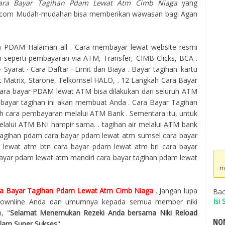
ara Bayar Tagihan Pdam Lewat Atm Cimb Niaga
yang
gle.com Mudah-mudahan bisa memberikan wawasan bagi Agan
n PDAM Halaman all . Cara membayar lewat website resmi
seperti pembayaran via ATM, Transfer, CIMB Clicks, BCA .
 Syarat · Cara Daftar · Limit dan Biaya . Bayar tagihan: kartu
at Matrix, Starone, Telkomsel HALO, . 12 Langkah Cara Bayar
ra bayar PDAM lewat ATM bisa dilakukan dari seluruh ATM
ayar tagihan ini akan membuat Anda . Cara Bayar Tagihan
ah cara pembayaran melalui ATM Bank . Sementara itu, untuk
lui ATM BNI hampir sama. . tagihan air melalui ATM bank
tagihan pdam cara bayar pdam lewat atm sumsel cara bayar
lewat atm btn cara bayar pdam lewat atm bri cara bayar
bayar pdam lewat atm mandiri cara bayar tagihan pdam lewat
m
a Bayar Tagihan Pdam Lewat Atm Cimb Niaga
. Jangan lupa
Bac
Isi
e-downline Anda dan umumnya kepada semua member niki
, "
Selamat Menemukan Rezeki Anda bersama
Niki Reload
NOM
alam Super Sukses
".