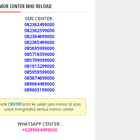
OR CENTER NIKI RELOAD
SMS CENTER :
082362499000
082362599000
082364699000
082365499000
085695999000
085718399000
085799099000
081912299000
085959599000
083874699000
089664499000
089665199000
Ketik
CENTER
kirim ke salah satu nomor di atas
untuk mengetahui semua nomor center.
WHATSAPP CENTER :
+6289664499000