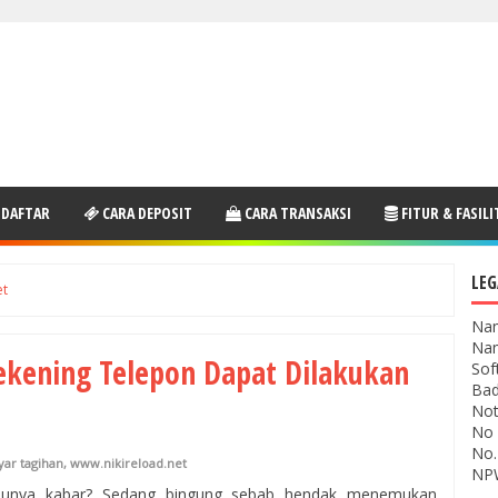
 DAFTAR
CARA DEPOSIT
CARA TRANSAKSI
FITUR & FASILI
LEG
et
Nam
Nam
kening Telepon Dapat Dilakukan
Sof
Bad
Not
No 
No.
yar tagihan
,
www.nikireload.net
NPW
unya kabar? Sedang bingung sebab hendak menemukan