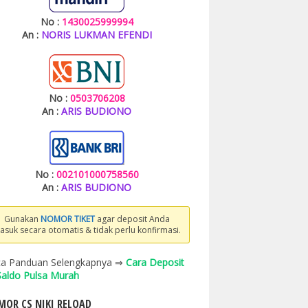
No :
1430025999994
An :
NORIS LUKMAN EFENDI
No :
0503706208
An :
ARIS BUDIONO
No :
002101000758560
An :
ARIS BUDIONO
Gunakan
NOMOR TIKET
agar deposit Anda
asuk secara otomatis & tidak perlu konfirmasi.
a Panduan Selengkapnya ⇒
Cara Deposit
 Saldo Pulsa Murah
OR CS NIKI RELOAD