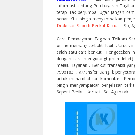
informasi tentang
Pembayaran Tagihan 
tetapi tak berjumpa juga? Jangan cema
benar. Kita pingin menyampaikan penje
Dilakukan Seperti Berikut Kecuali
. So, A
Cara Pembayaran Tagihan Telkom Seca
online memang terbukti lebih . Untuk i
salah satu cara berikut: . Pengecekan I
dengan cara mengurangi (men-debet) r
melalui layanan . Berikut transaksi yan
7996183. . a.transfer uang. b.penyeto
untuk menambahkan komentar . Pembay
pingin menyampaikan penjelasan terk
Seperti Berikut Kecuali . So, Agan tak .