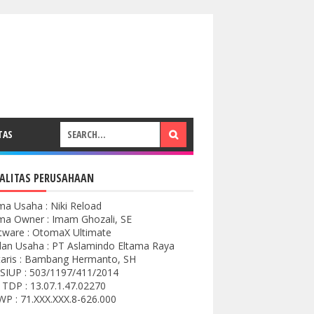
TAS
ALITAS PERUSAHAAN
a Usaha : Niki Reload
a Owner : Imam Ghozali, SE
tware : OtomaX Ultimate
an Usaha : PT Aslamindo Eltama Raya
aris : Bambang Hermanto, SH
SIUP : 503/1197/411/2014
 TDP : 13.07.1.47.02270
P : 71.XXX.XXX.8-626.000