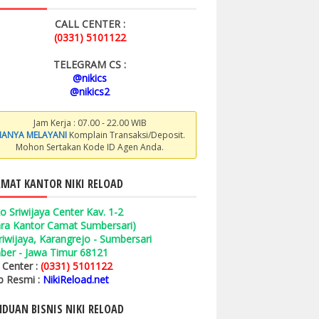
CALL CENTER :
(0331) 5101122
TELEGRAM CS :
@nikics
@nikics2
Jam Kerja : 07.00 - 22.00 WIB
ANYA MELAYANI
Komplain Transaksi/Deposit.
Mohon Sertakan Kode ID Agen Anda.
MAT KANTOR NIKI RELOAD
o Sriwijaya Center Kav. 1-2
ara Kantor Camat Sumbersari)
 Sriwijaya, Karangrejo - Sumbersari
ber - Jawa Timur 68121
l Center :
(0331) 5101122
 Resmi :
NikiReload.net
DUAN BISNIS NIKI RELOAD