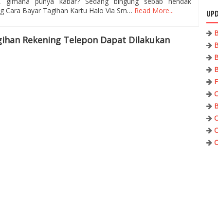
n, gimana punya kabar? Sedang bingung sebab hendak
g Cara Bayar Tagihan Kartu Halo Via Sm…
Read More...
UPD
B
ihan Rekening Telepon Dapat Dilakukan
B
B
B
F
C
B
C
C
C