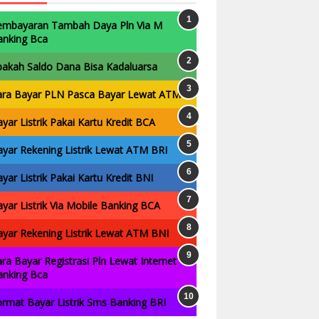
embayaran Tambah Daya Pln Via M
anking Bca
pakah Saldo Dana Bisa Kadaluarsa
ara Bayar PLN Pasca Bayar Lewat ATM
yar Listrik Pakai Kartu Kredit BCA
yar Rekening Listrik Lewat ATM BRI
yar Listrik Pakai Kartu Kredit BNI
yar Listrik Via Mobile Banking BCA
yar Rekening Listrik Lewat ATM BNI
ra Bayar Registrasi Pln Lewat Internet
anking Bca
rmat Bayar Listrik Sms Banking BRI