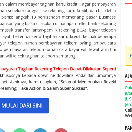
ikan dalam membayar tagihan kartu kredit! . agar pembayaran
ari sebelum tanggal . ke rekening kartu kredit, dan bisa lebih
lau bisnis: langkah 13 perusahaan memenangi pasar ‎Business
bankan yang biasa dilakukan di hadapan teller bank sekarang
masuk transfer (antar-pemilik rekening BCA), bayar telepon
 wilayah tertentu) serta tagihan kartu kredit; kecuali beberapa
 bayar telepon rumah pembayaran telkom paling lambat cara
po pembayaran telepon rumah cara bayar wifi lewat atm bni
han wifi id cek tagihan telepon semarang
H
bayaran Tagihan Rekening Telepon Dapat Dilakukan Seperti
e, khususnya kepada downline-downline Anda dan umumnya
ALA
net. Akhirnya, kami ucapkan, "
Selamat Menemukan Rezeki
Ruk
Dreaming, Take Action & Salam Super Sukses
".
(ut
Jl.
Jem
MULAI DARI SINI
Cal
Web
PAN