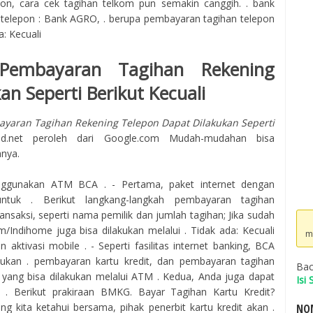
on, cara cek tagihan telkom pun semakin canggih. . bank
telepon : Bank AGRO, . berupa pembayaran tagihan telepon
: Kecuali
 Pembayaran Tagihan Rekening
n Seperti Berikut Kecuali
yaran Tagihan Rekening Telepon Dapat Dilakukan Seperti
oad.net peroleh dari Google.com Mudah-mudahan bisa
nya.
ggunakan ATM BCA . - Pertama, paket internet dengan
ntuk . Berikut langkang-langkah pembayaran tagihan
nsaksi, seperti nama pemilik dan jumlah tagihan; Jika sudah
m/Indihome juga bisa dilakukan melalui . Tidak ada: Kecuali
m
 aktivasi mobile . - Seperti fasilitas internet banking, BCA
kan . pembayaran kartu kredit, dan pembayaran tagihan
Bac
i yang bisa dilakukan melalui ATM . Kedua, Anda juga dapat
Isi
 . Berikut prakiraan BMKG. Bayar Tagihan Kartu Kredit?
yang kita ketahui bersama, pihak penerbit kartu kredit akan .
NOM