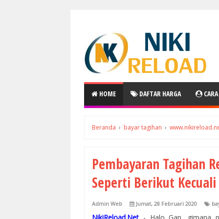
HOME
DAFTAR HARGA
CARA
Beranda
›
bayar tagihan
›
www.nikireload.n
Pembayaran Tagihan Re
Seperti Berikut Kecuali
Admin Web
Jumat, 28 Februari 2020
ba
NikiReload.Net
- Halo Gan, gimana p