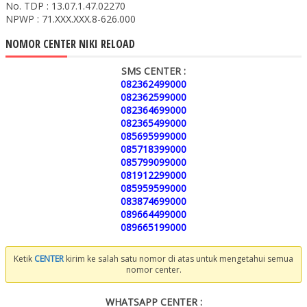
No. TDP : 13.07.1.47.02270
NPWP : 71.XXX.XXX.8-626.000
NOMOR CENTER NIKI RELOAD
SMS CENTER :
082362499000
082362599000
082364699000
082365499000
085695999000
085718399000
085799099000
081912299000
085959599000
083874699000
089664499000
089665199000
Ketik
CENTER
kirim ke salah satu nomor di atas untuk mengetahui semua
nomor center.
WHATSAPP CENTER :