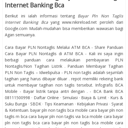
Internet Banking Bca
Berikut ini ialah informasi tentang
Bayar Pln Non Taglis
Internet Banking Bca
yang www.nikireload.net peroleh dari
Google.com Mudah-mudahan bisa memberikan wawasan bagi
Agan semuanya.
Cara Bayar PLN Nontaglis Melalui ATM BCA - Share Panduan
Cara Bayar PLN Nontaglis di ATM BCA - Kali ini saya ingin
berbagi panduan cara melakukan pembayaran PLN
Nontaglis/Non Tagihan Listrik . Panduan Membayar Tagihan
PLN Non Taglis – Idwebpulsa - PLN non taglis adalah sejumlah
tagihan yang harus dibayar diluar . repot memiliki rekeing bank
untuk membayar tagihan non taglis tersebut. Infografis BCA
Mobile - Bayar listrik tanpa antri dengan . - BCA Bank BCA
08111500998 · Daftar Online · Simulasi · Biaya & Limit · Kurs &
Suku Bunga · SBDK · Tips Keamanan · Kebijakan Privasi · Syarat
& Ketentuan. bayar pln non taglis bca mobile cara bayar pln non
taglis m bca cara bayar pln non taglis via bca mobile cara bayar
pln non taglis bca cara bayar pln non taglis bca mobile cara