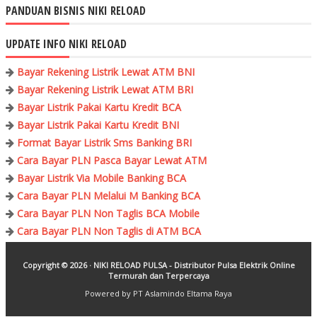
PANDUAN BISNIS NIKI RELOAD
UPDATE INFO NIKI RELOAD
Bayar Rekening Listrik Lewat ATM BNI
Bayar Rekening Listrik Lewat ATM BRI
Bayar Listrik Pakai Kartu Kredit BCA
Bayar Listrik Pakai Kartu Kredit BNI
Format Bayar Listrik Sms Banking BRI
Cara Bayar PLN Pasca Bayar Lewat ATM
Bayar Listrik Via Mobile Banking BCA
Cara Bayar PLN Melalui M Banking BCA
Cara Bayar PLN Non Taglis BCA Mobile
Cara Bayar PLN Non Taglis di ATM BCA
Copyright ©
2026 ·
NIKI RELOAD PULSA - Distributor Pulsa Elektrik Online
Termurah dan Terpercaya
Powered by PT Aslamindo Eltama Raya