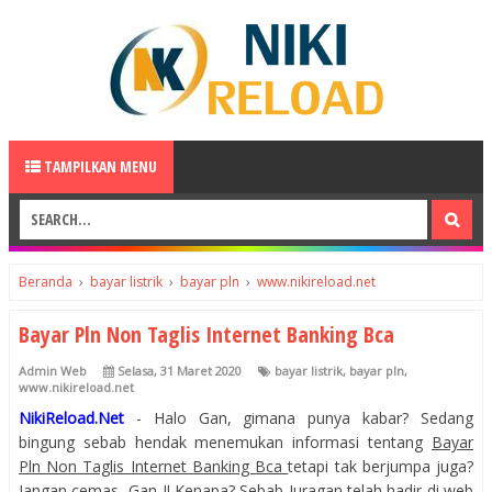
TAMPILKAN MENU
Beranda
›
bayar listrik
›
bayar pln
›
www.nikireload.net
Bayar Pln Non Taglis Internet Banking Bca
Admin Web
Selasa, 31 Maret 2020
bayar listrik
,
bayar pln
,
www.nikireload.net
NikiReload.Net
- Halo Gan, gimana punya kabar? Sedang
bingung sebab hendak menemukan informasi tentang
Bayar
Pln Non Taglis Internet Banking Bca
tetapi tak berjumpa juga?
Jangan cemas, Gan..!! Kenapa? Sebab Juragan telah hadir di web