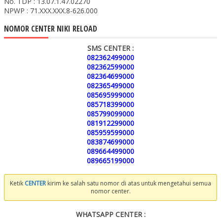
No. TDP : 13.07.1.47.02270
NPWP : 71.XXX.XXX.8-626.000
NOMOR CENTER NIKI RELOAD
SMS CENTER :
082362499000
082362599000
082364699000
082365499000
085695999000
085718399000
085799099000
081912299000
085959599000
083874699000
089664499000
089665199000
Ketik
CENTER
kirim ke salah satu nomor di atas untuk mengetahui semua
nomor center.
WHATSAPP CENTER :