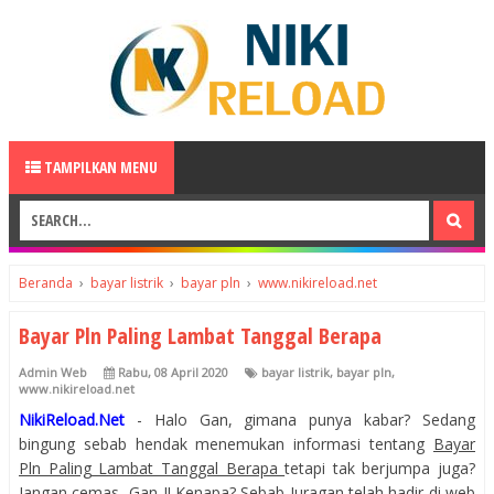
TAMPILKAN MENU
Beranda
›
bayar listrik
›
bayar pln
›
www.nikireload.net
Bayar Pln Paling Lambat Tanggal Berapa
Admin Web
Rabu, 08 April 2020
bayar listrik
,
bayar pln
,
www.nikireload.net
NikiReload.Net
- Halo Gan, gimana punya kabar? Sedang
bingung sebab hendak menemukan informasi tentang
Bayar
Pln Paling Lambat Tanggal Berapa
tetapi tak berjumpa juga?
Jangan cemas, Gan..!! Kenapa? Sebab Juragan telah hadir di web