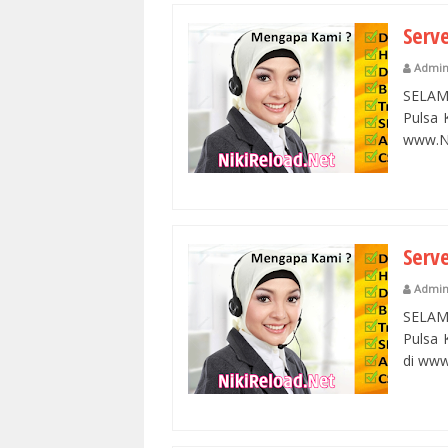
Serv
Admi
SELAM
Pulsa 
www.Ni
Serv
Admi
SELAM
Pulsa 
di www.