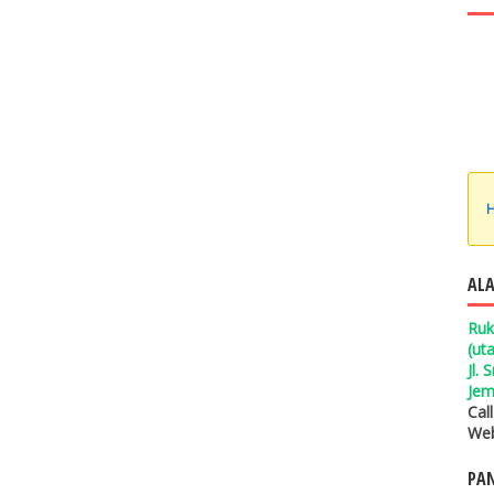
H
ALA
Ruk
(ut
Jl.
Jem
Cal
Web
PAN