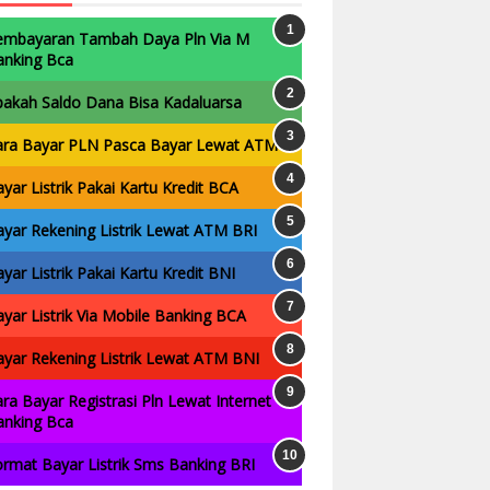
embayaran Tambah Daya Pln Via M
anking Bca
pakah Saldo Dana Bisa Kadaluarsa
ara Bayar PLN Pasca Bayar Lewat ATM
yar Listrik Pakai Kartu Kredit BCA
yar Rekening Listrik Lewat ATM BRI
yar Listrik Pakai Kartu Kredit BNI
yar Listrik Via Mobile Banking BCA
yar Rekening Listrik Lewat ATM BNI
ra Bayar Registrasi Pln Lewat Internet
anking Bca
rmat Bayar Listrik Sms Banking BRI