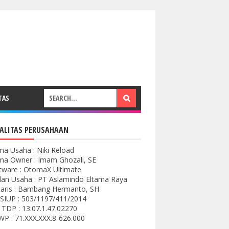
TAS
ALITAS PERUSAHAAN
a Usaha : Niki Reload
a Owner : Imam Ghozali, SE
tware : OtomaX Ultimate
an Usaha : PT Aslamindo Eltama Raya
aris : Bambang Hermanto, SH
SIUP : 503/1197/411/2014
 TDP : 13.07.1.47.02270
P : 71.XXX.XXX.8-626.000