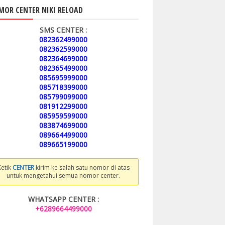
OR CENTER NIKI RELOAD
SMS CENTER :
082362499000
082362599000
082364699000
082365499000
085695999000
085718399000
085799099000
081912299000
085959599000
083874699000
089664499000
089665199000
Ketik
CENTER
kirim ke salah satu nomor di atas
untuk mengetahui semua nomor center.
WHATSAPP CENTER :
+6289664499000