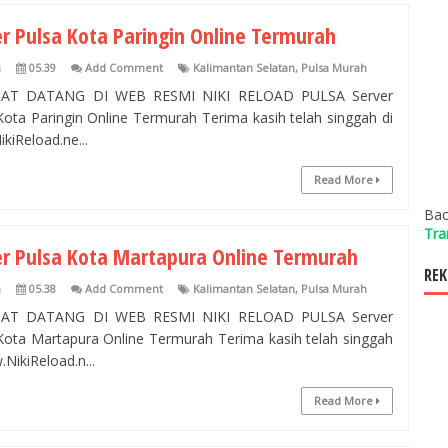
er Pulsa Kota Paringin Online Termurah
n
05.39
Add Comment
Kalimantan Selatan
,
Pulsa Murah
AT DATANG DI WEB RESMI NIKI RELOAD PULSA Server
Kota Paringin Online Termurah Terima kasih telah singgah di
kiReload.ne...
Read More
Bac
Tra
er Pulsa Kota Martapura Online Termurah
REK
n
05.38
Add Comment
Kalimantan Selatan
,
Pulsa Murah
AT DATANG DI WEB RESMI NIKI RELOAD PULSA Server
Kota Martapura Online Termurah Terima kasih telah singgah
NikiReload.n...
Read More