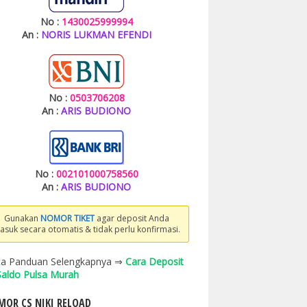
No :
1430025999994
An :
NORIS LUKMAN EFENDI
No :
0503706208
An :
ARIS BUDIONO
No :
002101000758560
An :
ARIS BUDIONO
Gunakan
NOMOR TIKET
agar deposit Anda
asuk secara otomatis & tidak perlu konfirmasi.
a Panduan Selengkapnya ⇒
Cara Deposit
 Saldo Pulsa Murah
OR CS NIKI RELOAD