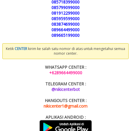
085718399000
085799099000
081912299000
085959599000
083874699000
089664499000
089665199000
Ketik
CENTER
kirim ke salah satu nomor di atas untuk mengetahui semua
nomor center.
WHATSAPP CENTER :
+6289664499000
TELEGRAM CENTER :
@nikicenterbot
HANGOUTS CENTER :
nikicenter1@gmail.com
APLIKASI ANDROID :