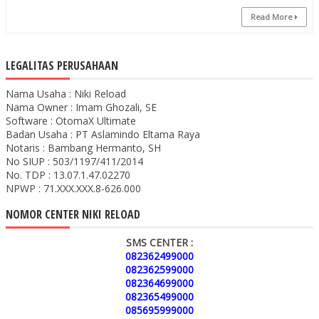
Read More
LEGALITAS PERUSAHAAN
Nama Usaha : Niki Reload
Nama Owner : Imam Ghozali, SE
Software : OtomaX Ultimate
Badan Usaha : PT Aslamindo Eltama Raya
Notaris : Bambang Hermanto, SH
No SIUP : 503/1197/411/2014
No. TDP : 13.07.1.47.02270
NPWP : 71.XXX.XXX.8-626.000
NOMOR CENTER NIKI RELOAD
SMS CENTER :
082362499000
082362599000
082364699000
082365499000
085695999000