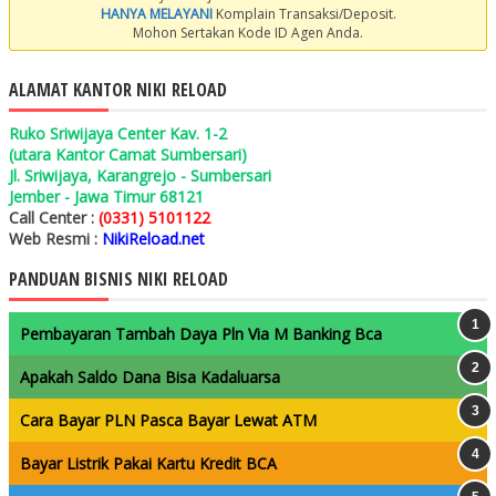
HANYA MELAYANI
Komplain Transaksi/Deposit.
Mohon Sertakan Kode ID Agen Anda.
ALAMAT KANTOR NIKI RELOAD
Ruko Sriwijaya Center Kav. 1-2
(utara Kantor Camat Sumbersari)
Jl. Sriwijaya, Karangrejo - Sumbersari
Jember - Jawa Timur 68121
Call Center :
(0331) 5101122
Web Resmi :
NikiReload.net
PANDUAN BISNIS NIKI RELOAD
Pembayaran Tambah Daya Pln Via M Banking Bca
Apakah Saldo Dana Bisa Kadaluarsa
Cara Bayar PLN Pasca Bayar Lewat ATM
Bayar Listrik Pakai Kartu Kredit BCA