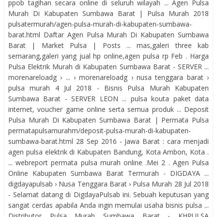
ppob tagihan secara online di seluruh wilayah ... Agen Pulsa
Murah Di Kabupaten Sumbawa Barat | Pulsa Murah 2018
pulsatermurah/agen-pulsa-murah-di-kabupaten-sumbawa-
barat.html Daftar Agen Pulsa Murah Di Kabupaten Sumbawa
Barat | Market Pulsa | Posts ... mas,galeri three kab
semarang,galeri yang jual hp online,agen pulsa rp Feb . Harga
Pulsa Elektrik Murah di Kabupaten Sumbawa Barat - SERVER ...
morenareloadg › ... › morenareloadg › nusa tenggara barat ›
pulsa murah 4 Jul 2018 - Bisnis Pulsa Murah Kabupaten
Sumbawa Barat - SERVER LEON ... pulsa kouta paket data
internet, voucher game online serta semua produk ... Deposit
Pulsa Murah Di Kabupaten Sumbawa Barat | Permata Pulsa
permatapulsamurahm/deposit-pulsa-murah-di-kabupaten-
sumbawa-barat.html 28 Sep 2016 - Jawa Barat : cara menjadi
agen pulsa elektrik di Kabupaten Bandung, Kota Ambon, Kota .
... webreport permata pulsa murah online .Mei 2 . Agen Pulsa
Online Kabupaten Sumbawa Barat Termurah - DIGDAYA ...
digdayapulsab › Nusa Tenggara Barat › Pulsa Murah 28 Jul 2018
- Selamat datang di DigdayaPulsab ini. Sebuah keputusan yang
sangat cerdas apabila Anda ingin memulai usaha bisnis pulsa ...
Distributor Pulsa Murah Sumbawa Barat - KHPULSA