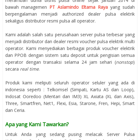
merambah dunia bisnis pulsa online sejak Januari 2014 di
bawah managemen
PT Aslamindo Eltama Raya
yang sudah
berpengalaman menjadi authorized dealer pulsa elektrik
sekaligus distributor resmi pulsa all operator.
Kami adalah salah satu perusahaan server pulsa terbesar yang
menjadi distributor dan dealer resmi voucher pulsa elektrik multi
operator. Kami menyediakan berbagai produk voucher elektrik
dan PPOB dengan sistem satu deposit untuk pengisian semua
operator dengan transaksi selama 24 jam sehari (
nonstop
)
secara
real time
.
Produk kami meliputi seluruh operator seluler yang ada di
indonesia seperti : Telkomsel (Simpati, Kartu AS dan Loop),
Indosat Ooredoo (Mentari dan IM3) XL Axiata (XL dan Axis),
Three, Smartfren, Net1, Flexi, Esia, Starone, Fren, Hepi, Smart
dan Ceria.
Apa yang Kami Tawarkan?
Untuk Anda yang sedang pusing melacak Server Pulsa