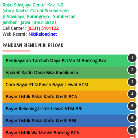
Ruko Sriwijaya Center Kav. 1-2
(utara Kantor Camat Sumbersari)
Jl. Sriwijaya, Karangrejo - Sumbersari
Jember - Jawa Timur 68121
Call Center :
(0331) 5101122
Web Resmi :
NikiReload.net
PANDUAN BISNIS NIKI RELOAD
Pembayaran Tambah Daya Pln Via M Banking Bca
Apakah Saldo Dana Bisa Kadaluarsa
Cara Bayar PLN Pasca Bayar Lewat ATM
Bayar Listrik Pakai Kartu Kredit BCA
Bayar Rekening Listrik Lewat ATM BRI
Bayar Listrik Pakai Kartu Kredit BNI
Bayar Listrik Via Mobile Banking BCA