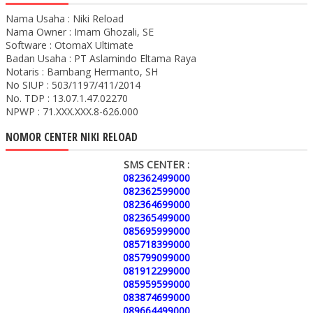
Nama Usaha : Niki Reload
Nama Owner : Imam Ghozali, SE
Software : OtomaX Ultimate
Badan Usaha : PT Aslamindo Eltama Raya
Notaris : Bambang Hermanto, SH
No SIUP : 503/1197/411/2014
No. TDP : 13.07.1.47.02270
NPWP : 71.XXX.XXX.8-626.000
NOMOR CENTER NIKI RELOAD
SMS CENTER :
082362499000
082362599000
082364699000
082365499000
085695999000
085718399000
085799099000
081912299000
085959599000
083874699000
089664499000