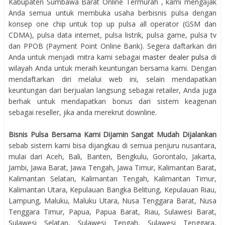
Kabupaten Sumbawa Barat Online Termurah , kami mengajak
Anda semua untuk membuka usaha berbisnis pulsa dengan
konsep one chip untuk top up pulsa all operator (GSM dan
CDMA), pulsa data internet, pulsa listrik, pulsa game, pulsa tv
dan PPOB (Payment Point Online Bank). Segera daftarkan diri
Anda untuk menjadi mitra kami sebagai
master dealer pulsa
di
wilayah Anda untuk meraih keuntungan bersama kami. Dengan
mendaftarkan diri melalui web ini, selain mendapatkan
keuntungan dari berjualan langsung sebagai retailer, Anda juga
berhak untuk mendapatkan bonus dari sistem keagenan
sebagai reseller, jika anda merekrut downline.
Bisnis Pulsa Bersama Kami Dijamin Sangat Mudah Dijalankan
sebab sistem kami bisa dijangkau di semua penjuru nusantara,
mulai dari Aceh, Bali, Banten, Bengkulu, Gorontalo, Jakarta,
Jambi, Jawa Barat, Jawa Tengah, Jawa Timur, Kalimantan Barat,
Kalimantan Selatan, Kalimantan Tengah, Kalimantan Timur,
Kalimantan Utara, Kepulauan Bangka Belitung, Kepulauan Riau,
Lampung, Maluku, Maluku Utara, Nusa Tenggara Barat, Nusa
Tenggara Timur, Papua, Papua Barat, Riau, Sulawesi Barat,
Sulawesi Selatan, Sulawesi Tengah, Sulawesi Tenggara,