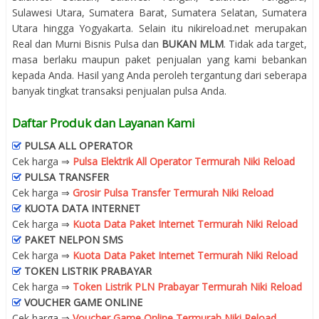
Sulawesi Utara, Sumatera Barat, Sumatera Selatan, Sumatera
Utara hingga Yogyakarta. Selain itu nikireload.net merupakan
Real dan Murni Bisnis Pulsa dan
BUKAN MLM
. Tidak ada target,
masa berlaku maupun paket penjualan yang kami bebankan
kepada Anda. Hasil yang Anda peroleh tergantung dari seberapa
banyak tingkat transaksi penjualan pulsa Anda.
Daftar Produk dan Layanan Kami
PULSA ALL OPERATOR
Cek harga ⇒
Pulsa Elektrik All Operator Termurah Niki Reload
PULSA TRANSFER
Cek harga ⇒
Grosir Pulsa Transfer Termurah Niki Reload
KUOTA DATA INTERNET
Cek harga ⇒
Kuota Data Paket Internet Termurah Niki Reload
PAKET NELPON SMS
Cek harga ⇒
Kuota Data Paket Internet Termurah Niki Reload
TOKEN LISTRIK PRABAYAR
Cek harga ⇒
Token Listrik PLN Prabayar Termurah Niki Reload
VOUCHER GAME ONLINE
Cek harga ⇒
Voucher Game Online Termurah Niki Reload