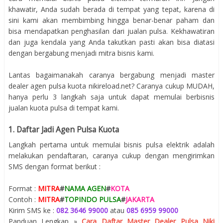
khawatir, Anda sudah berada di tempat yang tepat, karena di
sini kami akan membimbing hingga benar-benar paham dan
bisa mendapatkan penghasilan dari jualan pulsa. Kekhawatiran
dan juga kendala yang Anda takutkan pasti akan bisa diatasi
dengan bergabung menjadi mitra bisnis kami.
Lantas bagaimanakah caranya bergabung menjadi master
dealer agen pulsa kuota nikireload.net? Caranya cukup MUDAH,
hanya perlu 3 langkah saja untuk dapat memulai berbisnis
jualan kuota pulsa di tempat kami.
1. Daftar Jadi Agen Pulsa Kuota
Langkah pertama untuk memulai bisnis pulsa elektrik adalah
melakukan pendaftaran, caranya cukup dengan mengirimkan
SMS dengan format berikut :
Format :
MITRA
#
NAMA AGEN
#
KOTA
Contoh :
MITRA
#
TOPINDO PULSA
#
JAKARTA
Kirim SMS ke :
082 3646 99000
atau
085 6959 99000
Panduan Lengkap »
Cara Daftar Master Dealer Pulsa Niki