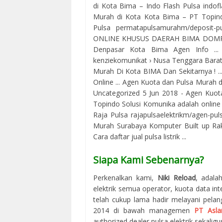
di Kota Bima – Indo Flash Pulsa indofl
Murah di Kota Kota Bima – PT Topind
Pulsa permatapulsamurahm/deposit-p
ONLINE KHUSUS DAERAH BIMA DOMPU S
Denpasar Kota Bima Agen Info ..
kenziekomunikat › Nusa Tenggara Barat
Murah Di Kota BIMA Dan Sekitarnya ! ..
Online ... Agen Kuota dan Pulsa Murah d
Uncategorized 5 Jun 2018 - Agen Kuot
Topindo Solusi Komunika adalah online
Raja Pulsa rajapulsaelektrikm/agen-pu
Murah Surabaya Komputer Built up Rakit
Cara daftar jual pulsa listrik ...
Siapa Kami Sebenarnya?
Perkenalkan kami,
Niki Reload
, adala
elektrik semua operator, kuota data in
telah cukup lama hadir melayani pelan
2014 di bawah managemen
PT Asla
authorized dealer pulsa elektrik sekaligus