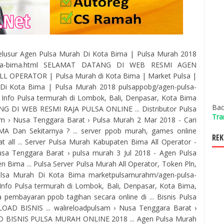
l Telusur Agen Pulsa Murah Di Kota Bima | Pulsa Murah 2018
i-kota-bima.html SELAMAT DATANG DI WEB RESMI AGEN
L OPERATOR | Pulsa Murah di Kota Bima | Market Pulsa |
 Di Kota Bima | Pulsa Murah 2018 pulsappobg/agen-pulsa-
 Info Pulsa termurah di Lombok, Bali, Denpasar, Kota Bima
Bac
NG DI WEB RESMI RAJA PULSA ONLINE ... Distributor Pulsa
Tra
 › Nusa Tenggara Barat › Pulsa Murah 2 Mar 2018 - Cari
 Dan Sekitarnya ? ... server ppob murah, games online
REK
t all ... Server Pulsa Murah Kabupaten Bima All Operator -
sa Tenggara Barat › pulsa murah 3 Jul 2018 - Agen Pulsa
n Bima ... Pulsa Server Pulsa Murah All Operator, Token Pln,
ulsa Murah Di Kota Bima marketpulsamurahm/agen-pulsa-
Info Pulsa termurah di Lombok, Bali, Denpasar, Kota Bima,
pembayaran ppob tagihan secara online di ... Bisnis Pulsa
AD BISNIS ... walireloadpulsam › Nusa Tenggara Barat ›
AD BISNIS PULSA MURAH ONLINE 2018 ... Agen Pulsa Murah