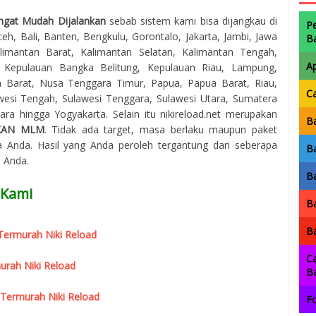
ngat Mudah Dijalankan
sebab sistem kami bisa dijangkau di
P
eh, Bali, Banten, Bengkulu, Gorontalo, Jakarta, Jambi, Jawa
B
imantan Barat, Kalimantan Selatan, Kalimantan Tengah,
A
, Kepulauan Bangka Belitung, Kepulauan Riau, Lampung,
 Barat, Nusa Tenggara Timur, Papua, Papua Barat, Riau,
C
awesi Tengah, Sulawesi Tenggara, Sulawesi Utara, Sumatera
ra hingga Yogyakarta. Selain itu nikireload.net merupakan
Ba
KAN MLM
. Tidak ada target, masa berlaku maupun paket
 Anda. Hasil yang Anda peroleh tergantung dari seberapa
Ba
a Anda.
Ba
 Kami
Ba
Ba
r Termurah Niki Reload
Ca
urah Niki Reload
B
 Termurah Niki Reload
Fo