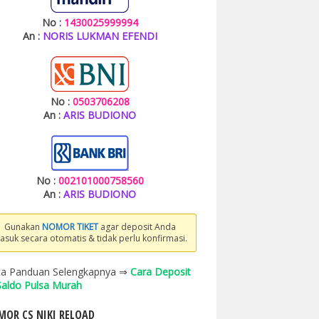
No :
1430025999994
An :
NORIS LUKMAN EFENDI
No :
0503706208
An :
ARIS BUDIONO
No :
002101000758560
An :
ARIS BUDIONO
Gunakan
NOMOR TIKET
agar deposit Anda
asuk secara otomatis & tidak perlu konfirmasi.
a Panduan Selengkapnya ⇒
Cara Deposit
 Saldo Pulsa Murah
OR CS NIKI RELOAD