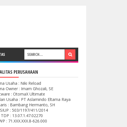
TAS
ALITAS PERUSAHAAN
a Usaha : Niki Reload
a Owner : Imam Ghozali, SE
tware : OtomaX Ultimate
an Usaha : PT Aslamindo Eltama Raya
aris : Bambang Hermanto, SH
SIUP : 503/1197/411/2014
 TDP : 13.07.1.47.02270
P : 71.XXX.XXX.8-626.000