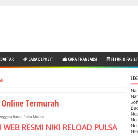
 DAFTAR
CARA DEPOSIT
CARA TRANSAKSI
FITUR & FASILI
LEG
ah
Nam
Nam
a Online Termurah
Sof
Bad
Not
enggara Barat
,
Pulsa Murah
No 
I WEB RESMI
NIKI RELOAD
PULSA
No.
NPW