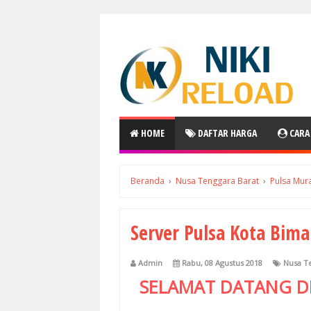
HOME
DAFTAR HARGA
CARA
Beranda
›
Nusa Tenggara Barat
›
Pulsa Mur
Server Pulsa Kota Bim
Admin
Rabu, 08 Agustus 2018
Nusa T
SELAMAT DATANG D