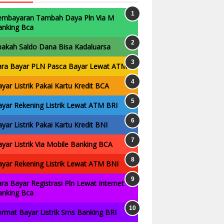
embayaran Tambah Daya Pln Via M
anking Bca
pakah Saldo Dana Bisa Kadaluarsa
ara Bayar PLN Pasca Bayar Lewat ATM
yar Listrik Pakai Kartu Kredit BCA
yar Rekening Listrik Lewat ATM BRI
yar Listrik Pakai Kartu Kredit BNI
yar Listrik Via Mobile Banking BCA
yar Rekening Listrik Lewat ATM BNI
ra Bayar Registrasi Pln Lewat Internet
anking Bca
rmat Bayar Listrik Sms Banking BRI