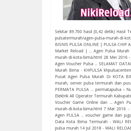
Sekitar 89.700 hasil (0,42 detik) Hasi
pulsatermurah/agen-pulsa-murah-d
BISNIS PULSA ONLINE | PULSA CHIP AL
Market Reload | ... Agen Pulsa Murah
murah-di-kota-bima.html 28 Mei 2016 -
Agen Voucher Pulsa ... SELAMAT DATA
Murah Bima - KHPULSA khpulsacenterm
Pusat Agen Pulsa Murah Di KOTA BIMA
murah, server pulsa termurah dan pusa
PERMATA PULSA ... permatapulsa › Nu
Elektrik All Operator Termurah Kabupate
Voucher Game Online dan ... Agen P
murah-di-kota-bima.html 7 Mar 2016 - 
Agen PULSA ... voucher game dan juga 
Data Kota Bima Termurah - WALI RELO
pulsa murah 14 Jul 2018 - WALI RELO