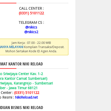
CALL CENTER :
(0331) 5101122
TELEGRAM CS :
@nikics
@nikics2
Jam Kerja : 07.00 - 22.00 WIB
ANYA MELAYANI
Komplain Transaksi/Deposit.
Mohon Sertakan Kode ID Agen Anda.
MAT KANTOR NIKI RELOAD
o Sriwijaya Center Kav. 1-2
ara Kantor Camat Sumbersari)
 Sriwijaya, Karangrejo - Sumbersari
ber - Jawa Timur 68121
l Center :
(0331) 5101122
 Resmi :
NikiReload.net
DUAN BISNIS NIKI RELOAD