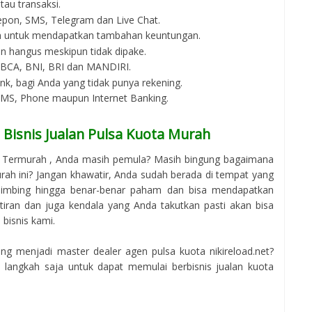
au transaksi.
epon, SMS, Telegram dan Live Chat.
an untuk mendapatkan tambahan keuntungan.
an hangus meskipun tidak dipake.
i BCA, BNI, BRI dan MANDIRI.
bank, bagi Anda yang tidak punya rekening.
 SMS, Phone maupun Internet Banking.
Bisnis Jualan Pulsa Kuota Murah
e Termurah , Anda masih pemula? Masih bingung bagaimana
urah ini? Jangan khawatir, Anda sudah berada di tempat yang
bimbing hingga benar-benar paham dan bisa mendapatkan
atiran dan juga kendala yang Anda takutkan pasti akan bisa
bisnis kami.
g menjadi master dealer agen pulsa kuota nikireload.net?
langkah saja untuk dapat memulai berbisnis jualan kuota