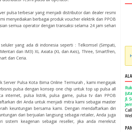
er pulsa terbesar yang menjadi distributor dan dealer resmi
 Kami menyediakan berbagai produk voucher elektrik dan PPOB
isian semua operator dengan transaksi selama 24 jam sehari
seluler yang ada di indonesia seperti : Telkomsel (Simpati,
entari dan IM3) XL Axiata (XL dan Axis), Three, Smartfren,
H
mart dan Ceria.
ALA
k Server Pulsa Kota Bima Online Termurah , kami mengajak
Ruk
snis pulsa dengan konsep one chip untuk top up pulsa all
(ut
 internet, pulsa listrik, pulsa game, pulsa tv dan PPOB
Jl.
aftarkan diri Anda untuk menjadi mitra kami sebagai
master
Jem
raih keuntungan bersama kami. Dengan mendaftarkan diri
Cal
ntungan dari berjualan langsung sebagai retailer, Anda juga
Web
 sistem keagenan sebagai reseller, jika anda merekrut
PAN