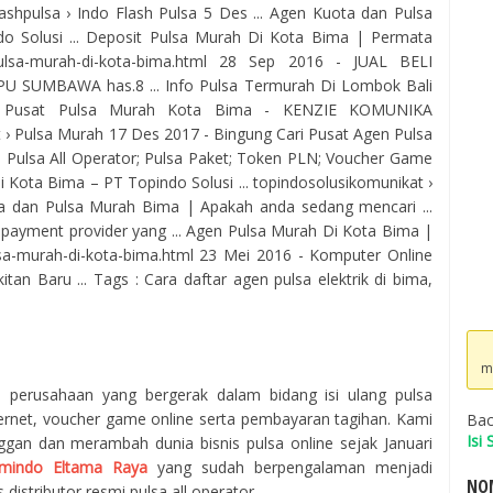
ashpulsa › Indo Flash Pulsa 5 Des ... Agen Kuota dan Pulsa
o Solusi ... Deposit Pulsa Murah Di Kota Bima | Permata
ulsa-murah-di-kota-bima.html 28 Sep 2016 - JUAL BELI
UMBAWA has.8 ... Info Pulsa Termurah Di Lombok Bali
. Pusat Pulsa Murah Kota Bima - KENZIE KOMUNIKA
 › Pulsa Murah 17 Des 2017 - Bingung Cari Pusat Agen Pulsa
. Pulsa All Operator; Pulsa Paket; Token PLN; Voucher Game
i Kota Bima – PT Topindo Solusi ... topindosolusikomunikat ›
a dan Pulsa Murah Bima | Apakah anda sedang mencari ...
 payment provider yang ... Agen Pulsa Murah Di Kota Bima |
lsa-murah-di-kota-bima.html 23 Mei 2016 - Komputer Online
an Baru ... Tags : Cara daftar agen pulsa elektrik di bima,
m
h perusahaan yang bergerak dalam bidang isi ulang pulsa
ternet, voucher game online serta pembayaran tagihan. Kami
Bac
Isi
ggan dan merambah dunia bisnis pulsa online sejak Januari
mindo Eltama Raya
yang sudah berpengalaman menjadi
NOM
 distributor resmi pulsa all operator.