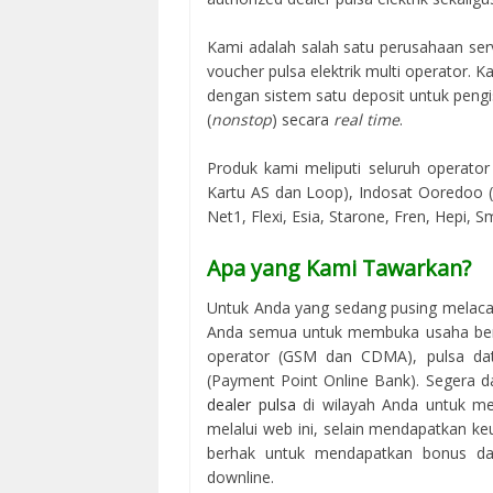
Kami adalah salah satu perusahaan serv
voucher pulsa elektrik multi operator.
dengan sistem satu deposit untuk peng
(
nonstop
) secara
real time
.
Produk kami meliputi seluruh operator 
Kartu AS dan Loop), Indosat Ooredoo (M
Net1, Flexi, Esia, Starone, Fren, Hepi, S
Apa yang Kami Tawarkan?
Untuk Anda yang sedang pusing melaca
Anda semua untuk membuka usaha berbi
operator (GSM dan CDMA), pulsa data
(Payment Point Online Bank). Segera d
dealer pulsa
di wilayah Anda untuk me
melalui web ini, selain mendapatkan keu
berhak untuk mendapatkan bonus dari
downline.