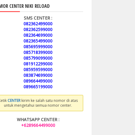
OR CENTER NIKI RELOAD
SMS CENTER :
082362499000
082362599000
082364699000
082365499000
085695999000
085718399000
085799099000
081912299000
085959599000
083874699000
089664499000
089665199000
Ketik
CENTER
kirim ke salah satu nomor di atas
untuk mengetahui semua nomor center.
WHATSAPP CENTER :
+6289664499000