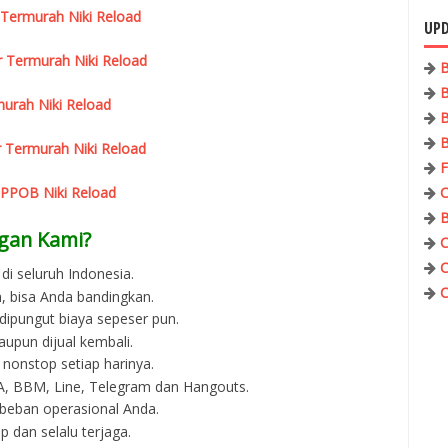
 Termurah Niki Reload
UPD
r Termurah Niki Reload
B
B
urah Niki Reload
B
B
 Termurah Niki Reload
F
 PPOB Niki Reload
C
B
gan Kami?
C
C
di seluruh Indonesia.
C
, bisa Anda bandingkan.
 dipungut biaya sepeser pun.
aupun dijual kembali.
 nonstop setiap harinya.
 WA, BBM, Line, Telegram dan Hangouts.
beban operasional Anda.
p dan selalu terjaga.