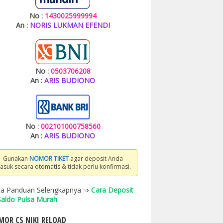
No :
1430025999994
An :
NORIS LUKMAN EFENDI
No :
0503706208
An :
ARIS BUDIONO
No :
002101000758560
An :
ARIS BUDIONO
Gunakan
NOMOR TIKET
agar deposit Anda
asuk secara otomatis & tidak perlu konfirmasi.
a Panduan Selengkapnya ⇒
Cara Deposit
 Saldo Pulsa Murah
OR CS NIKI RELOAD