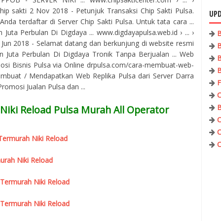
ip sakti 2 Nov 2018 - Petunjuk Transaksi Chip Sakti Pulsa.
UPD
nda terdaftar di Server Chip Sakti Pulsa. Untuk tata cara ...
uta Perbulan Di Digdaya ... www.digdayapulsa.web.id › ... ›
B
7 Jun 2018 - Selamat datang dan berkunjung di website resmi
B
 Juta Perbulan Di Digdaya Tronik Tanpa Berjualan ... Web
B
osi Bisnis Pulsa via Online drpulsa.com/cara-membuat-web-
B
mbuat / Mendapatkan Web Replika Pulsa dari Server Darra
F
omosi Jualan Pulsa dan ...
C
B
Niki Reload Pulsa Murah All Operator
C
C
r Termurah Niki Reload
C
urah Niki Reload
 Termurah Niki Reload
 Termurah Niki Reload