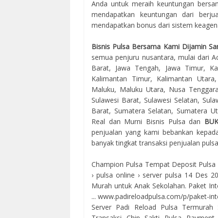
Anda untuk meraih keuntungan bersama
mendapatkan keuntungan dari berjua
mendapatkan bonus dari sistem keagenan
Bisnis Pulsa Bersama Kami Dijamin Sa
semua penjuru nusantara, mulai dari Ac
Barat, Jawa Tengah, Jawa Timur, Kal
Kalimantan Timur, Kalimantan Utara
Maluku, Maluku Utara, Nusa Tenggara
Sulawesi Barat, Sulawesi Selatan, Sul
Barat, Sumatera Selatan, Sumatera Uta
Real dan Murni Bisnis Pulsa dan
BU
penjualan yang kami bebankan kepada
banyak tingkat transaksi penjualan puls
Champion Pulsa Tempat Deposit Pulsa Ele
› pulsa online › server pulsa 14 Des 
Murah untuk Anak Sekolahan. Paket 
... www.padireloadpulsa.com/p/paket-in
Server Padi Reload Pulsa Termurah 
Transaksi Chip Sakti Pulsa Payment 