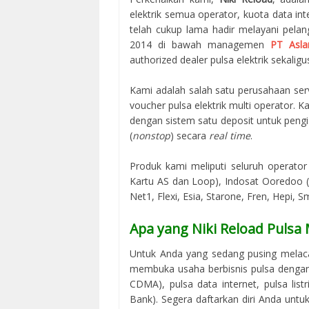
elektrik semua operator, kuota data in
telah cukup lama hadir melayani pelan
2014 di bawah managemen
PT Asla
authorized dealer pulsa elektrik sekaligus
Kami adalah salah satu perusahaan serv
voucher pulsa elektrik multi operator.
dengan sistem satu deposit untuk peng
(
nonstop
) secara
real time
.
Produk kami meliputi seluruh operator 
Kartu AS dan Loop), Indosat Ooredoo (M
Net1, Flexi, Esia, Starone, Fren, Hepi, S
Apa yang Niki Reload Pulsa
Untuk Anda yang sedang pusing melac
membuka usaha berbisnis pulsa dengan 
CDMA), pulsa data internet, pulsa lis
Bank). Segera daftarkan diri Anda unt