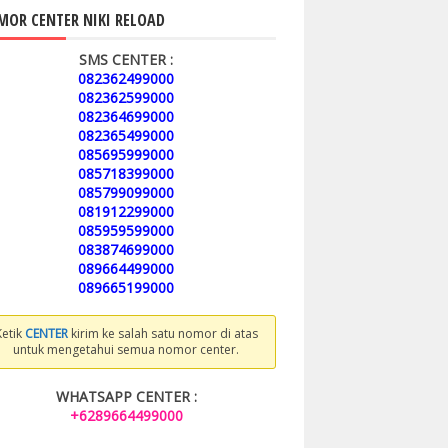
OR CENTER NIKI RELOAD
SMS CENTER :
082362499000
082362599000
082364699000
082365499000
085695999000
085718399000
085799099000
081912299000
085959599000
083874699000
089664499000
089665199000
Ketik
CENTER
kirim ke salah satu nomor di atas
untuk mengetahui semua nomor center.
WHATSAPP CENTER :
+6289664499000