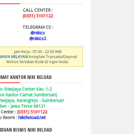
CALL CENTER :
(0331) 5101122
TELEGRAM CS :
@nikics
@nikics2
Jam Kerja : 07.00 - 22.00 WIB
ANYA MELAYANI
Komplain Transaksi/Deposit.
Mohon Sertakan Kode ID Agen Anda.
MAT KANTOR NIKI RELOAD
o Sriwijaya Center Kav. 1-2
ara Kantor Camat Sumbersari)
 Sriwijaya, Karangrejo - Sumbersari
ber - Jawa Timur 68121
l Center :
(0331) 5101122
 Resmi :
NikiReload.net
DUAN BISNIS NIKI RELOAD