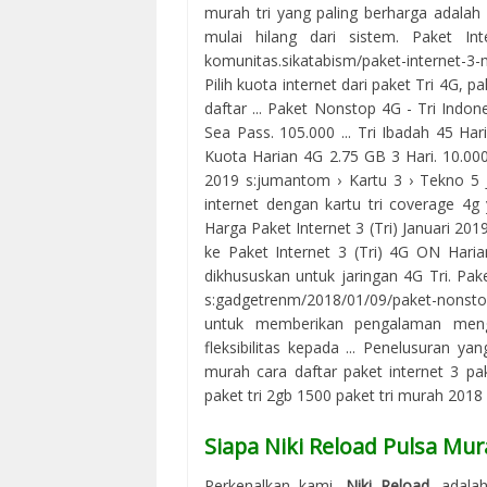
murah tri yang paling berharga adala
mulai hilang dari sistem. Paket I
komunitas.sikatabism/paket-internet-
Pilih kuota internet dari paket Tri 4G, p
daftar ... Paket Nonstop 4G - Tri Indon
Sea Pass. 105.000 ... Tri Ibadah 45 Har
Kuota Harian 4G 2.75 GB 3 Hari. 10.000.
2019 s:jumantom › Kartu 3 › Tekno 5 
internet dengan kartu tri coverage 4g 
Harga Paket Internet 3 (Tri) Januari 2019
ke Paket Internet 3 (Tri) 4G ON Haria
dikhususkan untuk jaringan 4G Tri. Pak
s:gadgetrenm/2018/01/09/paket-nonstop
untuk memberikan pengalaman meng
fleksibilitas kepada ... Penelusuran ya
murah cara daftar paket internet 3 pake
paket tri 2gb 1500 paket tri murah 2018
Siapa Niki Reload Pulsa Mur
Perkenalkan kami,
Niki Reload
, adala