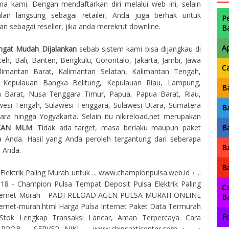
 kami. Dengan mendaftarkan diri melalui web ini, selain
lan langsung sebagai retailer, Anda juga berhak untuk
P
 sebagai reseller, jika anda merekrut downline.
B
A
ngat Mudah Dijalankan
sebab sistem kami bisa dijangkau di
eh, Bali, Banten, Bengkulu, Gorontalo, Jakarta, Jambi, Jawa
C
imantan Barat, Kalimantan Selatan, Kalimantan Tengah,
, Kepulauan Bangka Belitung, Kepulauan Riau, Lampung,
Ba
 Barat, Nusa Tenggara Timur, Papua, Papua Barat, Riau,
awesi Tengah, Sulawesi Tenggara, Sulawesi Utara, Sumatera
Ba
ra hingga Yogyakarta. Selain itu nikireload.net merupakan
KAN MLM
. Tidak ada target, masa berlaku maupun paket
Ba
 Anda. Hasil yang Anda peroleh tergantung dari seberapa
Ba
a Anda.
Ba
ktrik Paling Murah untuk ... www.championpulsa.web.id › ...
2018 - Champion Pulsa Tempat Deposit Pulsa Elektrik Paling
Ca
Internet Murah - PADI RELOAD AGEN PULSA MURAH ONLINE
B
ternet-murah.html Harga Pulsa Internet Paket Data Termurah
Fo
Stok Lengkap Transaksi Lancar, Aman Terpercaya. Cara
PPOB - SERVER NIKI ... www.chipsakticenter.com › ... ›