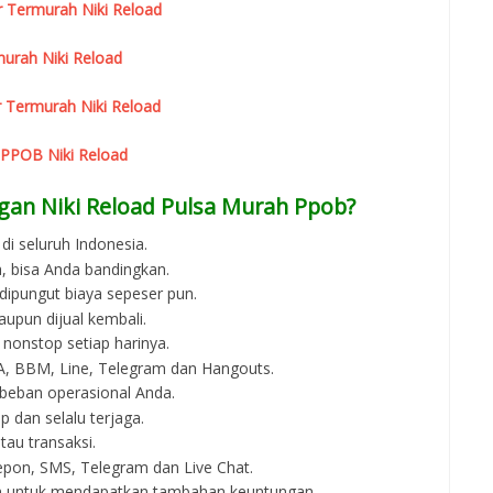
r Termurah Niki Reload
urah Niki Reload
 Termurah Niki Reload
 PPOB Niki Reload
gan Niki Reload Pulsa Murah Ppob?
di seluruh Indonesia.
, bisa Anda bandingkan.
 dipungut biaya sepeser pun.
aupun dijual kembali.
 nonstop setiap harinya.
 WA, BBM, Line, Telegram dan Hangouts.
beban operasional Anda.
p dan selalu terjaga.
au transaksi.
epon, SMS, Telegram dan Live Chat.
an untuk mendapatkan tambahan keuntungan.