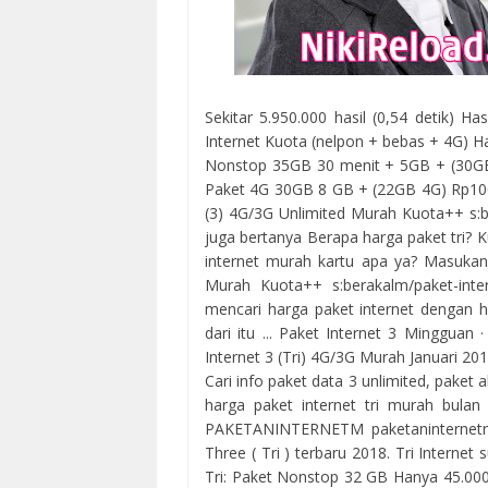
Sekitar 5.950.000 hasil (0,54 detik) Ha
Internet Kuota (nelpon + bebas + 4G) 
Nonstop 35GB 30 menit + 5GB + (30GB
Paket 4G 30GB 8 GB + (22GB 4G) Rp100.0
(3) 4G/3G Unlimited Murah Kuota++ s:be
juga bertanya Berapa harga paket tri? 
internet murah kartu apa ya? Masukan 
Murah Kuota++ s:berakalm/paket-inte
mencari harga paket internet dengan h
dari itu ... ‎Paket Internet 3 Mingguan 
Internet 3 (Tri) 4G/3G Murah Januari 201
Cari info paket data 3 unlimited, paket
harga paket internet tri murah bulan
PAKETANINTERNETM paketaninternetm 
Three ( Tri ) terbaru 2018. Tri Internet
Tri: Paket Nonstop 32 GB Hanya 45.000 |