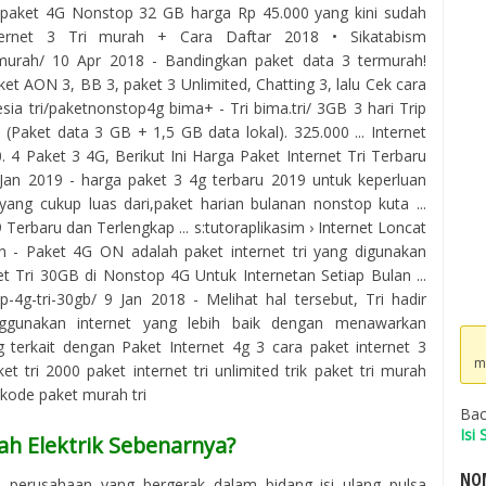
h paket 4G Nonstop 32 GB harga Rp 45.000 yang kini sudah
nternet 3 Tri murah + Cara Daftar 2018 • Sikatabism
3-murah/ 10 Apr 2018 - Bandingkan paket data 3 termurah!
aket AON 3, BB 3, paket 3 Unlimited, Chatting 3, lalu Cek cara
esia tri/paketnonstop4g bima+ - Tri bima.tri/ 3GB 3 hari Trip
i (Paket data 3 GB + 1,5 GB data lokal). 325.000 ... Internet
 4 Paket 3 4G, Berikut Ini Harga Paket Internet Tri Terbaru
Jan 2019 - harga paket 3 4g terbaru 2019 untuk keperluan
yang cukup luas dari,paket harian bulanan nonstop kuta ...
 Terbaru dan Terlengkap ... s:tutoraplikasim › Internet Loncat
n - Paket 4G ON adalah paket internet tri yang digunakan
et Tri 30GB di Nonstop 4G Untuk Internetan Setiap Bulan ...
-4g-tri-30gb/ 9 Jan 2018 - Melihat hal tersebut, Tri hadir
gunakan internet yang lebih baik dengan menawarkan
ng terkait dengan Paket Internet 4g 3 cara paket internet 3
m
t tri 2000 paket internet tri unlimited trik paket tri murah
 kode paket murah tri
Bac
Isi
ah Elektrik Sebenarnya?
NOM
h perusahaan yang bergerak dalam bidang isi ulang pulsa