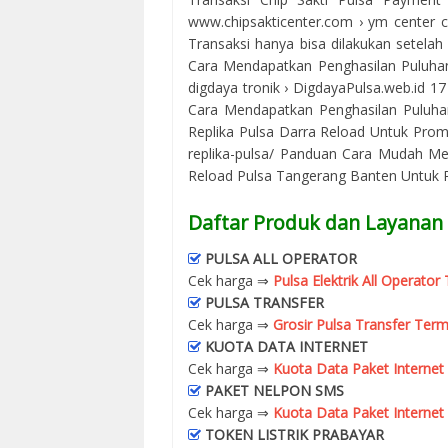
www.chipsakticenter.com › ym center ch
Transaksi hanya bisa dilakukan setelah A
Cara Mendapatkan Penghasilan Puluhan J
digdaya tronik › DigdayaPulsa.web.id 1
Cara Mendapatkan Penghasilan Puluhan
Replika Pulsa Darra Reload Untuk Prom
replika-pulsa/ Panduan Cara Mudah Me
Reload Pulsa Tangerang Banten Untuk Pr
Daftar Produk dan Layanan 
PULSA ALL OPERATOR
Cek harga ⇒
Pulsa Elektrik All Operato
PULSA TRANSFER
Cek harga ⇒
Grosir Pulsa Transfer Term
KUOTA DATA INTERNET
Cek harga ⇒
Kuota Data Paket Internet
PAKET NELPON SMS
Cek harga ⇒
Kuota Data Paket Internet
TOKEN LISTRIK PRABAYAR