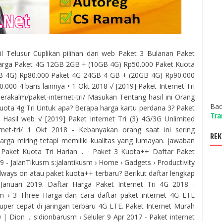
sil Telusur Cuplikan pilihan dari web Paket 3 Bulanan Paket
Harga Paket 4G 12GB 2GB + (10GB 4G) Rp50.000 Paket Kuota
 4G) Rp80.000 Paket 4G 24GB 4 GB + (20GB 4G) Rp90.000
00 4 baris lainnya • 1 Okt 2018 √ [2019] Paket Internet Tri
rakalm/paket-internet-tri/ Masukan Tentang hasil ini Orang
Bac
Kuota 4g Tri Untuk apa? Berapa harga kartu perdana 3? Paket
Tra
Hasil web √ [2019] Paket Internet Tri (3) 4G/3G Unlimited
rnet-tri/ 1 Okt 2018 - Kebanyakan orang saat ini sering
REK
arga miring tetapi memiliki kualitas yang lumayan. jawaban
· ‎Paket Kuota Tri Harian ... · ‎Paket 3 Kuota++ Daftar Paket
9 - JalanTikusm s:jalantikusm › Home › Gadgets › Productivity
 always on atau paket kuota++ terbaru? Berikut daftar lengkap
 Januari 2019. Daftar Harga Paket Internet Tri 4G 2018 -
› 3 Three Harga dan cara daftar paket internet 4G LTE
 super cepat di jaringan terbaru 4G LTE. Paket Internet Murah
 Dion ... s:dionbarusm › Seluler 9 Apr 2017 - Paket internet