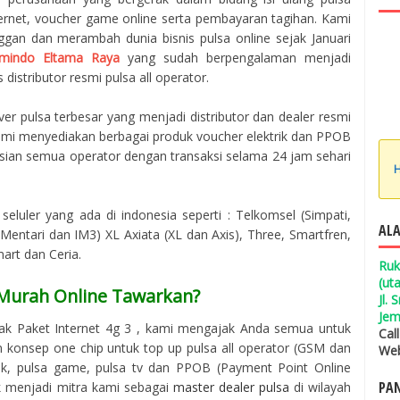
ternet, voucher game online serta pembayaran tagihan. Kami
ggan dan merambah dunia bisnis pulsa online sejak Januari
mindo Eltama Raya
yang sudah berpengalaman menjadi
 distributor resmi pulsa all operator.
er pulsa terbesar yang menjadi distributor dan dealer resmi
 Kami menyediakan berbagai produk voucher elektrik dan PPOB
isian semua operator dengan transaksi selama 24 jam sehari
H
seluler yang ada di indonesia seperti : Telkomsel (Simpati,
ALA
entari dan IM3) XL Axiata (XL dan Axis), Three, Smartfren,
mart dan Ceria.
Ruk
(ut
 Murah Online Tawarkan?
Jl.
Jem
ak Paket Internet 4g 3 , kami mengajak Anda semua untuk
Cal
konsep one chip untuk top up pulsa all operator (GSM dan
Web
trik, pulsa game, pulsa tv dan PPOB (Payment Point Online
PAN
uk menjadi mitra kami sebagai
master dealer pulsa
di wilayah