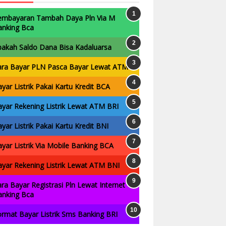
embayaran Tambah Daya Pln Via M
anking Bca
pakah Saldo Dana Bisa Kadaluarsa
ara Bayar PLN Pasca Bayar Lewat ATM
yar Listrik Pakai Kartu Kredit BCA
yar Rekening Listrik Lewat ATM BRI
yar Listrik Pakai Kartu Kredit BNI
yar Listrik Via Mobile Banking BCA
yar Rekening Listrik Lewat ATM BNI
ra Bayar Registrasi Pln Lewat Internet
anking Bca
rmat Bayar Listrik Sms Banking BRI