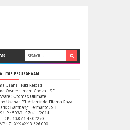
TAS
ALITAS PERUSAHAAN
a Usaha : Niki Reload
a Owner : Imam Ghozali, SE
tware : OtomaX Ultimate
an Usaha : PT Aslamindo Eltama Raya
aris : Bambang Hermanto, SH
SIUP : 503/1197/411/2014
 TDP : 13.07.1.47.02270
P : 71.XXX.XXX.8-626.000