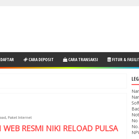
 DAFTAR
CARA DEPOSIT
CARA TRANSAKSI
FITUR & FASILI
LEG
Nam
Nam
Sof
Bad
Not
load
,
Paket Internet
No 
I WEB RESMI
NIKI RELOAD
PULSA
No.
NPW