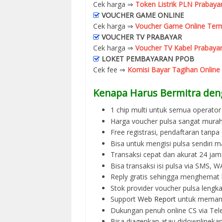
Cek harga ⇒
Token Listrik PLN Prabaya
VOUCHER GAME ONLINE
Cek harga ⇒
Voucher Game Online Term
VOUCHER TV PRABAYAR
Cek harga ⇒
Voucher TV Kabel Prabayar
LOKET PEMBAYARAN PPOB
Cek fee ⇒
Komisi Bayar Tagihan Online
Kenapa Harus Bermitra den
1 chip multi untuk semua operator 
Harga voucher pulsa sangat murah
Free registrasi, pendaftaran tanpa
Bisa untuk mengisi pulsa sendiri m
Transaksi cepat dan akurat 24 jam
Bisa transaksi isi pulsa via SMS,
Reply gratis sehingga menghemat 
Stok provider voucher pulsa lengka
Support
Web Report
untuk memant
Dukungan penuh online CS via Tel
Bisa diagenkan atau didownlinek