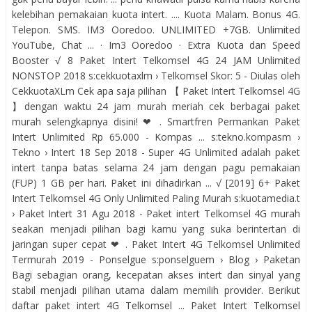
kelebihan pemakaian kuota intert. .... Kuota Malam. Bonus 4G.
Telepon. SMS. IM3 Ooredoo. UNLIMITED +7GB. ‎Unlimited
YouTube, Chat ... · ‎Im3 Ooredoo · ‎Extra Kuota dan Speed
Booster √ 8 Paket Intert Telkomsel 4G 24 JAM Unlimited
NONSTOP 2018 s:cekkuotaxlm › Telkomsel Skor: 5 - ‎Diulas oleh
CekkuotaXLm Cek apa saja pilihan 【 Paket Intert Telkomsel 4G
】dengan waktu 24 jam murah meriah cek berbagai paket
murah selengkapnya disini! ❤ . Smartfren Permankan Paket
Intert Unlimited Rp 65.000 - Kompas ... s:tekno.kompasm ›
Tekno › Intert 18 Sep 2018 - Super 4G Unlimited adalah paket
intert tanpa batas selama 24 jam dengan pagu pemakaian
(FUP) 1 GB per hari. Paket ini dihadirkan ... √ [2019] 6+ Paket
Intert Telkomsel 4G Only Unlimited Paling Murah s:kuotamedia.t
› Paket Intert 31 Agu 2018 - Paket intert Telkomsel 4G murah
seakan menjadi pilihan bagi kamu yang suka berintertan di
jaringan super cepat ❤ . Paket Intert 4G Telkomsel Unlimited
Termurah 2019 - Ponselgue s:ponselguem › Blog › Paketan
Bagi sebagian orang, kecepatan akses intert dan sinyal yang
stabil menjadi pilihan utama dalam memilih provider. Berikut
daftar paket intert 4G Telkomsel ... Paket Intert Telkomsel