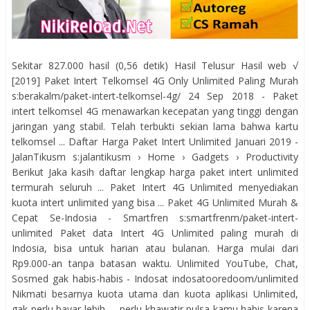
Sekitar 827.000 hasil (0,56 detik) Hasil Telusur Hasil web √
[2019] Paket Intert Telkomsel 4G Only Unlimited Paling Murah
s:berakalm/paket-intert-telkomsel-4g/ 24 Sep 2018 - Paket
intert telkomsel 4G menawarkan kecepatan yang tinggi dengan
jaringan yang stabil. Telah terbukti sekian lama bahwa kartu
telkomsel ... Daftar Harga Paket Intert Unlimited Januari 2019 -
JalanTikusm s:jalantikusm › Home › Gadgets › Productivity
Berikut Jaka kasih daftar lengkap harga paket intert unlimited
termurah seluruh ... Paket Intert 4G Unlimited menyediakan
kuota intert unlimited yang bisa ... Paket 4G Unlimited Murah &
Cepat Se-Indosia - Smartfren s:smartfrenm/paket-intert-
unlimited Paket data Intert 4G Unlimited paling murah di
Indosia, bisa untuk harian atau bulanan. Harga mulai dari
Rp9.000-an tanpa batasan waktu. Unlimited YouTube, Chat,
Sosmed gak habis-habis - Indosat indosatooredoom/unlimited
Nikmati besarnya kuota utama dan kuota aplikasi Unlimited,
gak perlu bayar lebih. ... perlu khawatir pulsa kamu habis karena