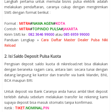
Langkah pertama untuk memulai bisnis pulsa elektrik adalah
melakukan pendaftaran, caranya cukup dengan mengirimkan
SMS dengan format berikut :
Format :
MITRA
#
NAMA AGEN
#
KOTA
Contoh :
MITRA
#
TOPINDO PULSA
#
JAKARTA
Kirim SMS ke :
082 3646 99000
atau
085 6959 99000
Panduan Lengkap »
Cara Daftar Master Dealer Pulsa Niki
Reload
2. Isi Saldo Deposit Pulsa Kuota
Pengisian deposit saldo kuota di nikireload.net bisa dilakukan
dengan beraneka ragam cara, antara lain: secara tunai dengan
datang langsung ke kantor dan transfer via bank Mandiri, BNI,
BCA maupun BRI.
Untuk deposit via Bank Caranya anda harus ambil tiket deposit
terlebih dahulu sebelum melakukan transfer ke rekening kami
supaya deposit bisa masuk otomatis tanpa konfirmasi.
Ketik :
TIKET
.
NOMINAL
.
PIN