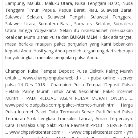
Lampung, Maluku, Maluku Utara, Nusa Tenggara Barat, Nusa
Tenggara Timur, Papua, Papua Barat, Riau, Sulawesi Barat,
Sulawesi Selatan, Sulawesi Tengah, Sulawesi Tenggara,
Sulawesi Utara, Sumatera Barat, Sumatera Selatan, Sumatera
Utara hingga Yogyakarta. Selain itu nikireload.net merupakan
Real dan Murni Bisnis Pulsa dan
BUKAN MLM
. Tidak ada target,
masa berlaku maupun paket penjualan yang kami bebankan
kepada Anda. Hasil yang Anda peroleh tergantung dari seberapa
banyak tingkat transaksi penjualan pulsa Anda.
Champion Pulsa Tempat Deposit Pulsa Elektrik Paling Murah
untuk ... www.championpulsa.web.id › ... › pulsa online › server
pulsa 14 Des 2018 - Champion Pulsa Tempat Deposit Pulsa
Elektrik Paling Murah untuk Anak Sekolahan. Paket Internet
Murah - PADI RELOAD AGEN PULSA MURAH ONLINE ...
www.padireloadpulsa.com/p/paket-internet-murah.html Harga
Pulsa Internet Paket Data Termurah Server Padi Reload Pulsa
Termurah Stok Lengkap Transaksi Lancar, Aman Terpercaya.
Cara Transaksi Chip Sakti Pulsa Payment PPOB - SERVER NIKI
... www.chipsakticenter.com › ... › www.chipsakticenter.com › ym