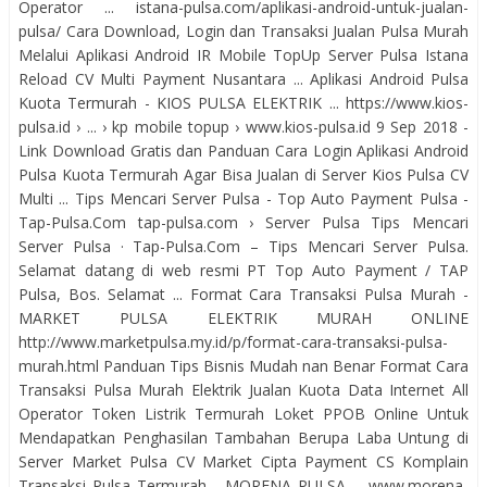
Operator ... istana-pulsa.com/aplikasi-android-untuk-jualan-
pulsa/ Cara Download, Login dan Transaksi Jualan Pulsa Murah
Melalui Aplikasi Android IR Mobile TopUp Server Pulsa Istana
Reload CV Multi Payment Nusantara ... Aplikasi Android Pulsa
Kuota Termurah - KIOS PULSA ELEKTRIK ... https://www.kios-
pulsa.id › ... › kp mobile topup › www.kios-pulsa.id 9 Sep 2018 -
Link Download Gratis dan Panduan Cara Login Aplikasi Android
Pulsa Kuota Termurah Agar Bisa Jualan di Server Kios Pulsa CV
Multi ... Tips Mencari Server Pulsa - Top Auto Payment Pulsa -
Tap-Pulsa.Com tap-pulsa.com › Server Pulsa Tips Mencari
Server Pulsa · Tap-Pulsa.Com – Tips Mencari Server Pulsa.
Selamat datang di web resmi PT Top Auto Payment / TAP
Pulsa, Bos. Selamat ... Format Cara Transaksi Pulsa Murah -
MARKET PULSA ELEKTRIK MURAH ONLINE
http://www.marketpulsa.my.id/p/format-cara-transaksi-pulsa-
murah.html Panduan Tips Bisnis Mudah nan Benar Format Cara
Transaksi Pulsa Murah Elektrik Jualan Kuota Data Internet All
Operator Token Listrik Termurah Loket PPOB Online Untuk
Mendapatkan Penghasilan Tambahan Berupa Laba Untung di
Server Market Pulsa CV Market Cipta Payment CS Komplain
Transaksi Pulsa Termurah - MORENA PULSA ... www.morena-