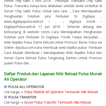
center chip sakti 2 Nov 2018 - Petunjuk Transaksi Chip Sakti
Pulsa. Transaksi hanya bisa dilakukan setelah Anda terdaftar di
Server Chip Sakti Pulsa. Untuk tata cara ... Cara Mendapatkan
Penghasilan Puluhan Juta Perbulan Di Digdaya ...
www.digdayapulsa.web.id › ... › digdaya tronik ›
DigdayaPulsa.web.id 17 Jun 2018 - Selamat datang dan
berkunjung di website resmi Cara Mendapatkan Penghasilan
Puluhan Juta Perbulan Di Digdaya Tronik Tanpa Berjualan ...
Web Replika Pulsa Darra Reload Untuk Promosi Bisnis Pulsa via
Online drpulsa.com/cara-membuat-web-replika-pulsa/ Panduan
Cara Mudah Membuat / Mendapatkan Web Replika Pulsa dari
Server Darra Reload Pulsa Tangerang Banten Untuk Promosi
Jualan Pulsa dan ...
Daftar Produk dan Layanan Niki Reload Pulsa Murah
All Operator
PULSA ALL OPERATOR
Cek harga ⇒
Pulsa Elektrik All Operator Termurah Niki Reload
PULSA TRANSFER
Cek harga ⇒
Grosir Pulsa Transfer Termurah Niki Reload