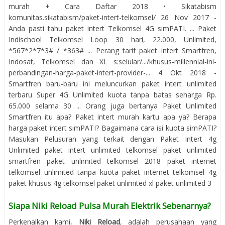
murah + Cara Daftar 2018 • Sikatabism
komunitas.sikatabism/paket-intert-telkomsel/ 26 Nov 2017 -
Anda pasti tahu paket intert Telkomsel 4G simPATI. ... Paket
Indischool Telkomsel Loop 30 hari, 22.000, Unlimited,
*567*2*7*3# / *363# ... Perang tarif paket intert Smartfren,
Indosat, Telkomsel dan XL s:selular/.../khusus-millennial-ini-
perbandingan-harga-paket-intert-provider-... 4 Okt 2018 -
Smartfren baru-baru ini meluncurkan paket intert unlimited
terbaru Super 4G Unlimited kuota tanpa batas seharga Rp.
65.000 selama 30 ... Orang juga bertanya Paket Unlimited
Smartfren itu apa? Paket intert murah kartu apa ya? Berapa
harga paket intert simPATI? Bagaimana cara isi kuota simPATI?
Masukan Pelusuran yang terkait dengan Paket Intert 4g
Unlimited paket intert unlimited telkomsel paket unlimited
smartfren paket unlimited telkomsel 2018 paket internet
telkomsel unlimited tanpa kuota paket internet telkomsel 4g
paket khusus 4g telkomsel paket unlimited xl paket unlimited 3
Siapa Niki Reload Pulsa Murah Elektrik Sebenarnya?
Perkenalkan kami,
Niki Reload
, adalah perusahaan yang